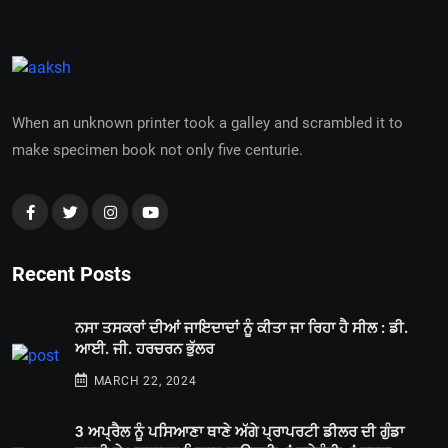
When an unknown printer took a galley and scrambled it to
make specimen book not only five centurie.
Recent Posts
ਨਸਾ ਤਸਕਰਾਂ ਦੀਆਂ ਜਾਇਦਾਦਾਂ ਨੂੰ ਕੀਤਾ ਜਾ ਰਿਹਾ ਹੈ ਸੀਲ : ਡੀ.
ਆਈ. ਜੀ. ਹਰਚਰਨ ਭੁੱਲਰ
MARCH 22, 2024
3 ਅਪ੍ਰੈਲ ਨੂੰ ਪਸਿਆਣਾ ਥਾਣੇ ਅੱਗੇ ਪ੍ਰਾਪਰਟੀ ਡੀਲਰ ਦੀ ਗੁੰਡਾ