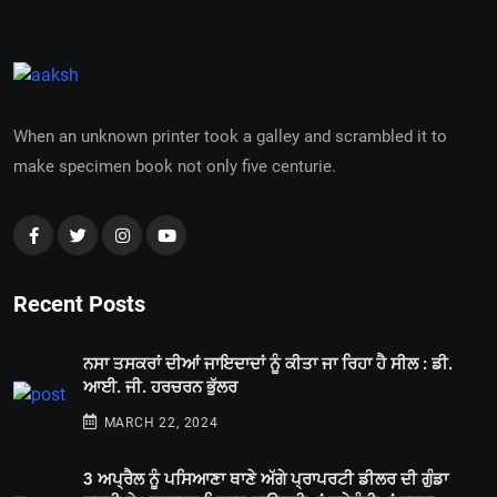
When an unknown printer took a galley and scrambled it to
make specimen book not only five centurie.
Recent Posts
ਨਸਾ ਤਸਕਰਾਂ ਦੀਆਂ ਜਾਇਦਾਦਾਂ ਨੂੰ ਕੀਤਾ ਜਾ ਰਿਹਾ ਹੈ ਸੀਲ : ਡੀ.
ਆਈ. ਜੀ. ਹਰਚਰਨ ਭੁੱਲਰ
MARCH 22, 2024
3 ਅਪ੍ਰੈਲ ਨੂੰ ਪਸਿਆਣਾ ਥਾਣੇ ਅੱਗੇ ਪ੍ਰਾਪਰਟੀ ਡੀਲਰ ਦੀ ਗੁੰਡਾ