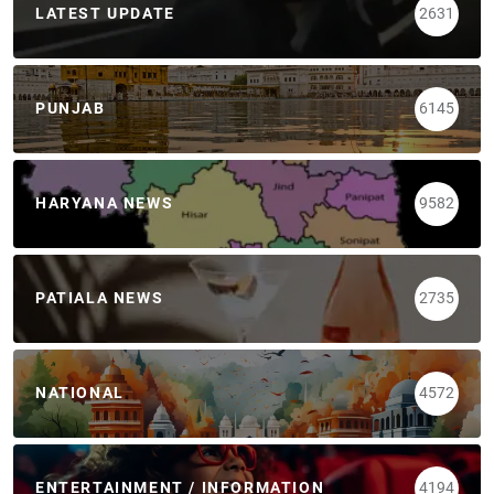
LATEST UPDATE
2631
PUNJAB
6145
HARYANA NEWS
9582
PATIALA NEWS
2735
NATIONAL
4572
ENTERTAINMENT / INFORMATION
4194