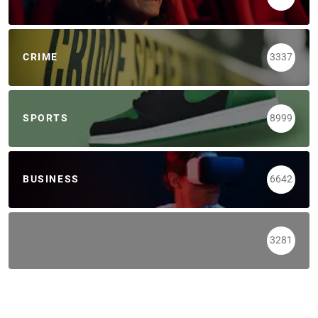
CRIME
3337
SPORTS
8999
BUSINESS
6642
3281