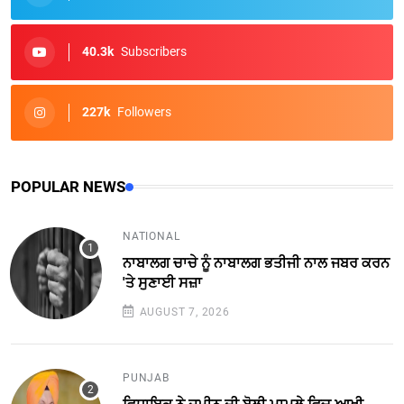
40.3k
Subscribers
227k
Followers
POPULAR NEWS
NATIONAL
ਨਾਬਾਲਗ ਚਾਚੇ ਨੂੰ ਨਾਬਾਲਗ ਭਤੀਜੀ ਨਾਲ ਜਬਰ ਕਰਨ
'ਤੇ ਸੁਣਾਈ ਸਜ਼ਾ
AUGUST 7, 2026
PUNJAB