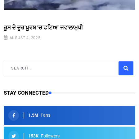
ਰੂਸ ਦੇ ਦੂਰ ਪੂਰਬ ’ਚ ਫਟਿਆ ਜਵਾਲਾਮੁਖੀ
AUGUST 4, 2025
STAY CONNECTED
1.5M
Fans
153K
Followers