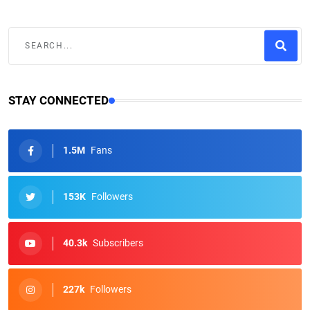
STAY CONNECTED
1.5M
Fans
153K
Followers
40.3k
Subscribers
227k
Followers