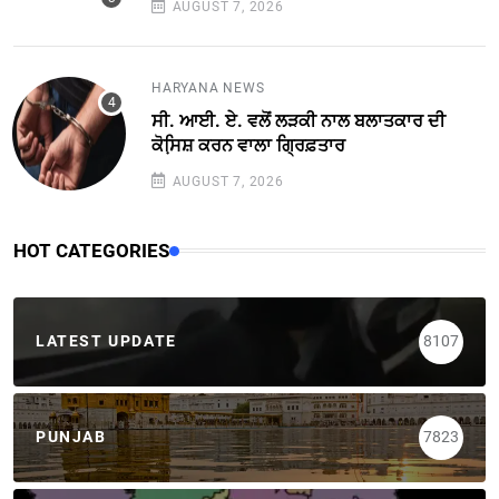
AUGUST 7, 2026
HARYANA NEWS
ਸੀ. ਆਈ. ਏ. ਵਲੋਂ ਲੜਕੀ ਨਾਲ ਬਲਾਤਕਾਰ ਦੀ
ਕੋਸਿ਼ਸ਼ ਕਰਨ ਵਾਲਾ ਗ੍ਰਿਫ਼ਤਾਰ
AUGUST 7, 2026
HOT CATEGORIES
LATEST UPDATE
8107
PUNJAB
7823