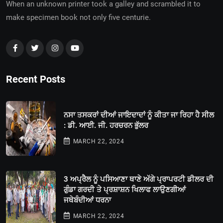
When an unknown printer took a galley and scrambled it to
make specimen book not only five centurie.
Recent Posts
ਨਸਾ ਤਸਕਰਾਂ ਦੀਆਂ ਜਾਇਦਾਦਾਂ ਨੂੰ ਕੀਤਾ ਜਾ ਰਿਹਾ ਹੈ ਸੀਲ
: ਡੀ. ਆਈ. ਜੀ. ਹਰਚਰਨ ਭੁੱਲਰ
MARCH 22, 2024
3 ਅਪ੍ਰੈਲ ਨੂੰ ਪਸਿਆਣਾ ਥਾਣੇ ਅੱਗੇ ਪ੍ਰਾਪਰਟੀ ਡੀਲਰ ਦੀ
ਗੁੰਡਾ ਗਰਦੀ ਤੇ ਪ੍ਰਸ਼ਾਸ਼ਨ ਖਿਲਾਫ ਲਾਉਣਗੀਆਂ
ਜਥੇਬੰਦੀਆਂ ਧਰਨਾ
MARCH 22, 2024