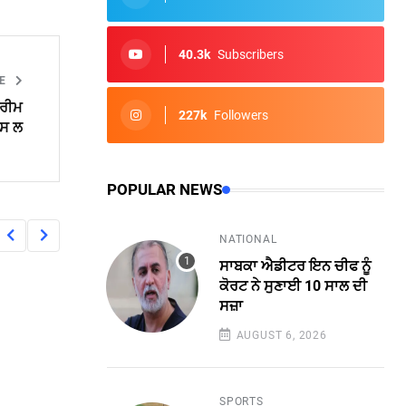
40.3k
Subscribers
LE
ਪਰੀਮ
227k
Followers
ਪਸ ਲ
POPULAR NEWS
NATIONAL
ਸਾਬਕਾ ਐਡੀਟਰ ਇਨ ਚੀਫ ਨੂੰ
ਕੋਰਟ ਨੇ ਸੁਣਾਈ 10 ਸਾਲ ਦੀ
ਸਜ਼ਾ
AUGUST 6, 2026
SPORTS