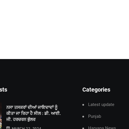
sts
Categories
Latest update
ਨਸਾ ਤਸਕਰਾਂ ਦੀਆਂ ਜਾਇਦਾਦਾਂ ਨੂੰ
ਕੀਤਾ ਜਾ ਰਿਹਾ ਹੈ ਸੀਲ : ਡੀ. ਆਈ.
Punjab
ਜੀ. ਹਰਚਰਨ ਭੁੱਲਰ
Haryana News
MARCH 22, 2024