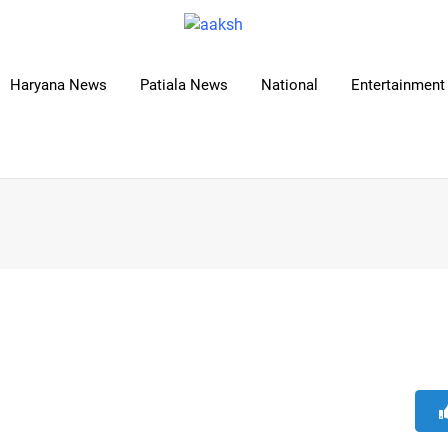
Haryana News
Patiala News
National
Entertainment 