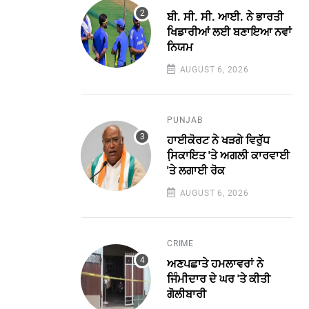
ਬੀ. ਸੀ. ਸੀ. ਆਈ. ਨੇ ਭਾਰਤੀ
ਖਿਡਾਰੀਆਂ ਲਈ ਬਣਾਇਆ ਨਵਾਂ
ਨਿਯਮ
AUGUST 6, 2026
PUNJAB
ਹਾਈਕੋਰਟ ਨੇ ਖੜਗੇ ਵਿਰੁੱਧ
ਸਿ਼ਕਾਇਤ 'ਤੇ ਅਗਲੀ ਕਾਰਵਾਈ
'ਤੇ ਲਗਾਈ ਰੋਕ
AUGUST 6, 2026
CRIME
ਅਣਪਛਾਤੇ ਹਮਲਾਵਰਾਂ ਨੇ
ਜਿੰਮੀਦਾਰ ਦੇ ਘਰ 'ਤੇ ਕੀਤੀ
ਗੋਲੀਬਾਰੀ