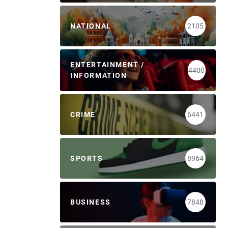
NATIONAL
2105
ENTERTAINMENT /
4400
INFORMATION
CRIME
6441
SPORTS
8964
BUSINESS
7848