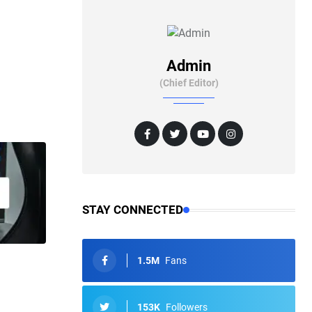
Admin
(Chief Editor)
STAY CONNECTED
1.5M
Fans
153K
Followers