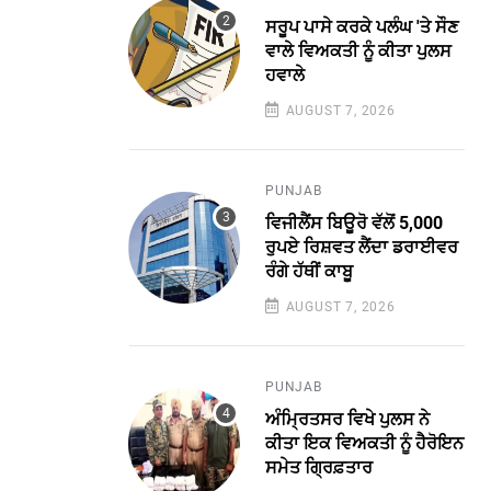
ਸਰੂਪ ਪਾਸੇ ਕਰਕੇ ਪਲੰਘ 'ਤੇ ਸੌਣ
ਵਾਲੇ ਵਿਅਕਤੀ ਨੂੰ ਕੀਤਾ ਪੁਲਸ
ਹਵਾਲੇ
AUGUST 7, 2026
PUNJAB
ਵਿਜੀਲੈਂਸ ਬਿਊਰੋ ਵੱਲੋਂ 5,000
ਰੁਪਏ ਰਿਸ਼ਵਤ ਲੈਂਦਾ ਡਰਾਈਵਰ
ਰੰਗੇ ਹੱਥੀਂ ਕਾਬੂ
AUGUST 7, 2026
PUNJAB
ਅੰਮ੍ਰਿਤਸਰ ਵਿਖੇ ਪੁਲਸ ਨੇ
ਕੀਤਾ ਇਕ ਵਿਅਕਤੀ ਨੂੰ ਹੈਰੋਇਨ
ਸਮੇਤ ਗ੍ਰਿਫ਼ਤਾਰ