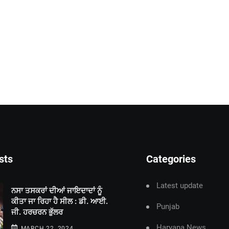
sts
Categories
Latest update
ਨਸਾ ਤਸਕਰਾਂ ਦੀਆਂ ਜਾਇਦਾਦਾਂ ਨੂੰ
ਕੀਤਾ ਜਾ ਰਿਹਾ ਹੈ ਸੀਲ : ਡੀ. ਆਈ.
Punjab
ਜੀ. ਹਰਚਰਨ ਭੁੱਲਰ
Haryana News
MARCH 22, 2024