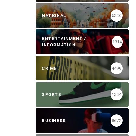
NATIONAL
6346
ENTERTAINMENT /
1314
INFORMATION
CRIME
4499
SPORTS
1344
BUSINESS
8672