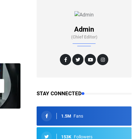
Admin
(Chief Editor)
STAY CONNECTED
1.5M
Fans
153K
Followers