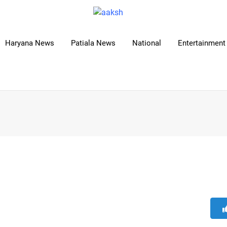
Haryana News
Patiala News
National
Entertainment 