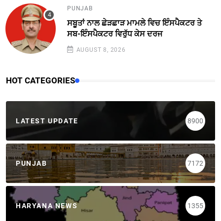
PUNJAB
ਸਬੂਤਾਂ ਨਾਲ ਛੇੜਛਾੜ ਮਾਮਲੇ ਵਿਚ ਇੰਸਪੈਕਟਰ ਤੇ
ਸਬ-ਇੰਸਪੈਕਟਰ ਵਿਰੁੱਧ ਕੇਸ ਦਰਜ
AUGUST 8, 2026
HOT CATEGORIES
LATEST UPDATE
8900
PUNJAB
7172
HARYANA NEWS
1355