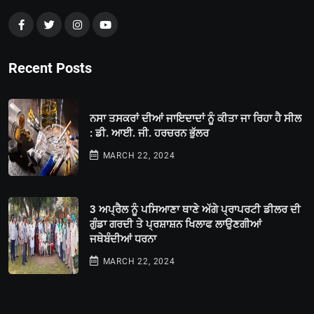
Recent Posts
ਨਸਾ ਤਸਕਰਾਂ ਦੀਆਂ ਜਾਇਦਾਦਾਂ ਨੂੰ ਕੀਤਾ ਜਾ ਰਿਹਾ ਹੈ ਸੀਲ
: ਡੀ. ਆਈ. ਜੀ. ਹਰਚਰਨ ਭੁੱਲਰ
MARCH 22, 2024
3 ਅਪ੍ਰੈਲ ਨੂੰ ਪਸਿਆਣਾ ਥਾਣੇ ਅੱਗੇ ਪ੍ਰਾਪਰਟੀ ਡੀਲਰ ਦੀ
ਗੁੰਡਾ ਗਰਦੀ ਤੇ ਪ੍ਰਸ਼ਾਸ਼ਨ ਖਿਲਾਫ ਲਾਉਣਗੀਆਂ
ਜਥੇਬੰਦੀਆਂ ਧਰਨਾ
MARCH 22, 2024