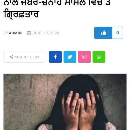
ਨਾਲ ਜਬਰ-ਜ਼ਨਾਹ ਮਾਮਲੇ ਵਿਚ 3
ਗ੍ਰਿਫ਼ਤਾਰ
0
BY
ADMIN
JUNE 17, 2026
SHARE: 1,509