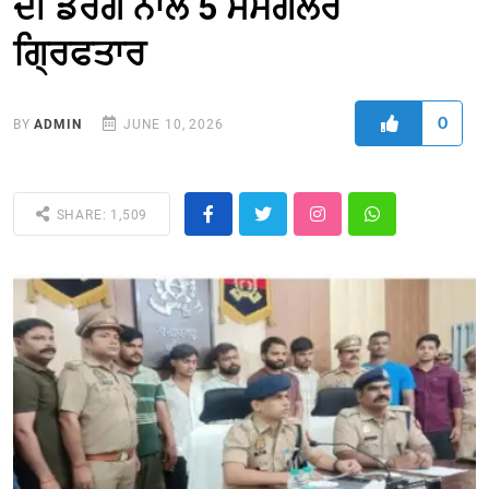
ਦੀ ਡਰੱਗ ਨਾਲ 5 ਸਮੱਗਲਰ
ਗ੍ਰਿਫਤਾਰ
0
BY
ADMIN
JUNE 10, 2026
SHARE: 1,509