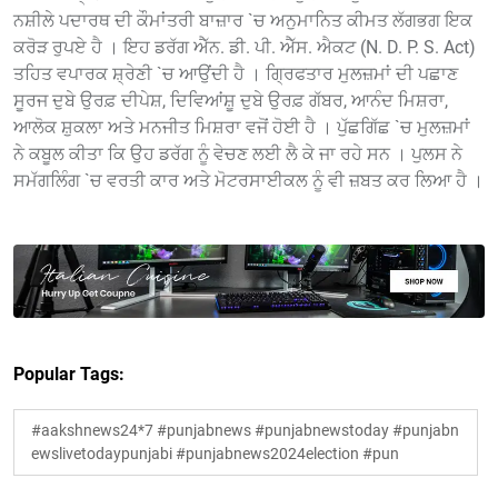
ਨਸ਼ੀਲੇ ਪਦਾਰਥ ਦੀ ਕੌਮਾਂਤਰੀ ਬਾਜ਼ਾਰ `ਚ ਅਨੁਮਾਨਿਤ ਕੀਮਤ ਲੱਗਭਗ ਇਕ
ਕਰੋੜ ਰੁਪਏ ਹੈ । ਇਹ ਡਰੱਗ ਐੱਨ. ਡੀ. ਪੀ. ਐੱਸ. ਐਕਟ (N. D. P. S. Act)
ਤਹਿਤ ਵਪਾਰਕ ਸ਼੍ਰੇਣੀ `ਚ ਆਉਂਦੀ ਹੈ । ਗ੍ਰਿਫਤਾਰ ਮੁਲਜ਼ਮਾਂ ਦੀ ਪਛਾਣ
ਸੂਰਜ ਦੁਬੇ ਉਰਫ਼ ਦੀਪੇਸ਼, ਦਿਵਿਆਂਸ਼ੂ ਦੁਬੇ ਉਰਫ਼ ਗੱਬਰ, ਆਨੰਦ ਮਿਸ਼ਰਾ,
ਆਲੋਕ ਸ਼ੁਕਲਾ ਅਤੇ ਮਨਜੀਤ ਮਿਸ਼ਰਾ ਵਜੋਂ ਹੋਈ ਹੈ । ਪੁੱਛਗਿੱਛ `ਚ ਮੁਲਜ਼ਮਾਂ
ਨੇ ਕਬੂਲ ਕੀਤਾ ਕਿ ਉਹ ਡਰੱਗ ਨੂੰ ਵੇਚਣ ਲਈ ਲੈ ਕੇ ਜਾ ਰਹੇ ਸਨ । ਪੁਲਸ ਨੇ
ਸਮੱਗਲਿੰਗ `ਚ ਵਰਤੀ ਕਾਰ ਅਤੇ ਮੋਟਰਸਾਈਕਲ ਨੂੰ ਵੀ ਜ਼ਬਤ ਕਰ ਲਿਆ ਹੈ ।
Popular Tags:
#aakshnews24*7 #punjabnews #punjabnewstoday #punjabn
ewslivetodaypunjabi #punjabnews2024election #pun