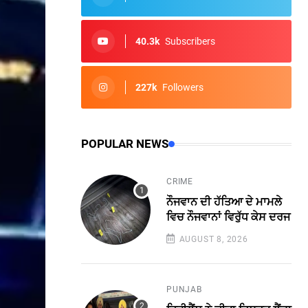
40.3k
Subscribers
227k
Followers
POPULAR NEWS
CRIME
ਨੌਜਵਾਨ ਦੀ ਹੱਤਿਆ ਦੇ ਮਾਮਲੇ
ਵਿਚ ਨੌਜਵਾਨਾਂ ਵਿਰੁੱਧ ਕੇਸ ਦਰਜ
AUGUST 8, 2026
PUNJAB