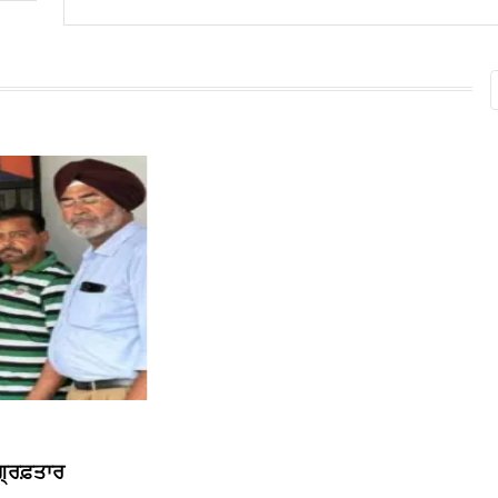
੍ਰਿਫ਼ਤਾਰ