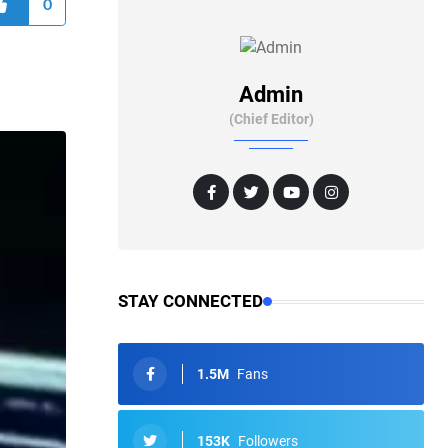
0
Admin
(Chief Editor)
STAY CONNECTED
1.5M
Fans
153K
Followers