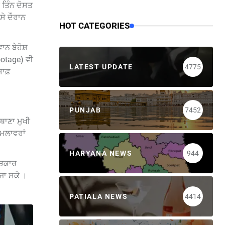
 ਤਿੰਨ ਦੋਸਤ
ਸੇ ਦੌਰਾਨ
HOT CATEGORIES
ਾਨ ਬੇਹੋਸ਼
ootage) ਵੀ
LATEST UPDATE
4775
ਸਾਫ਼
PUNJAB
7452
 ਥਾਣਾ ਮੁਖੀ
ਹਮਲਾਵਰਾਂ
HARYANA NEWS
944
ਿਚਕਾਰ
 ਜਾ ਸਕੇ ।
PATIALA NEWS
4414