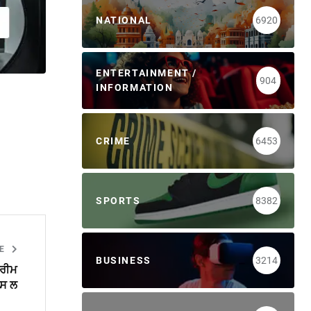
NATIONAL
6920
ENTERTAINMENT /
904
INFORMATION
CRIME
6453
SPORTS
8382
LE
BUSINESS
3214
ਪਰੀਮ
ਪਸ ਲ