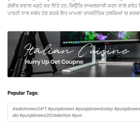
ਗੰਭੀਰ ਸਵਾਲ ਖੜ੍ਹੇ ਕਰ ਦਿੱਤੇ ਹਨ, ਕਿਉਂਕਿ ਜਾਅਲਸਾਜੀ ਕਰਨ ਵਾਲੇ ਗਰੋ
ਪਾਰਟੀ ਨਾਲ ਸਬੰਧ ਹੋਣ ਕਰਕੇ ਇਹ ਮਾਮਲਾ ਰਾਜਨੀਤਿਕ ਹਲਕਿਆਂ ’ਚ ਚਰਚ
Popular Tags:
#aakshnews24*7 #punjabnews #punjabnewstoday #punjabnewsl
abi #punjabnews2024election #pun