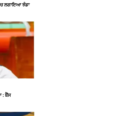
 ਵਿਚ ਲਗਾਇਆ ਝੰਡਾ
: ਬੈਂਸ