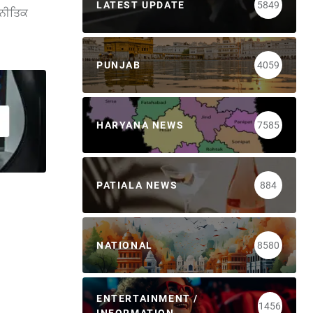
LATEST UPDATE
5849
ਜਨੀਤਿਕ
PUNJAB
4059
HARYANA NEWS
7585
PATIALA NEWS
884
NATIONAL
8580
ENTERTAINMENT /
1456