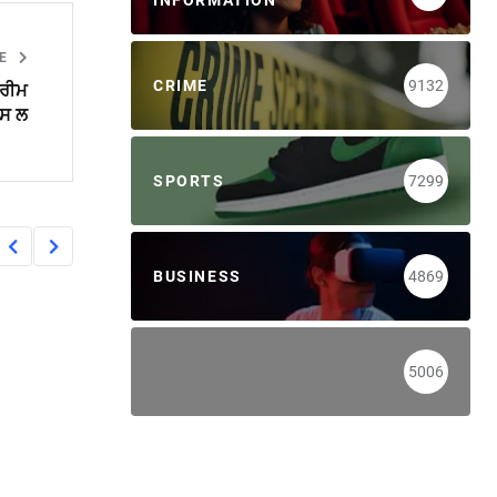
INFORMATION
LE
CRIME
9132
ਪਰੀਮ
ਪਸ ਲ
SPORTS
7299
BUSINESS
4869
5006