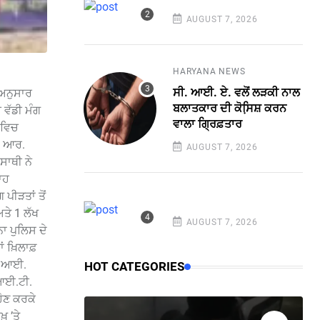
AUGUST 7, 2026
HARYANA NEWS
ਸੀ. ਆਈ. ਏ. ਵਲੋਂ ਲੜਕੀ ਨਾਲ
 ਅਨੁਸਾਰ
ਬਲਾਤਕਾਰ ਦੀ ਕੋਸਿ਼ਸ਼ ਕਰਨ
 ਵੱਡੀ ਮੰਗ
ਵਾਲਾ ਗ੍ਰਿਫ਼ਤਾਰ
 ਵਿਚ
. ਆਰ.
AUGUST 7, 2026
ਸਾਥੀ ਨੇ
ਾਹ
ਪੀੜਤਾਂ ਤੋਂ
ਤੇ 1 ਲੱਖ
AUGUST 7, 2026
ਾ ਪੁਲਿਸ ਦੇ
ਾਂ ਖ਼ਿਲਾਫ਼
ਐਸ.ਆਈ.
HOT CATEGORIES
.ਆਈ.ਟੀ.
ੋਣ ਕਰਕੇ
 ’ਤੇ