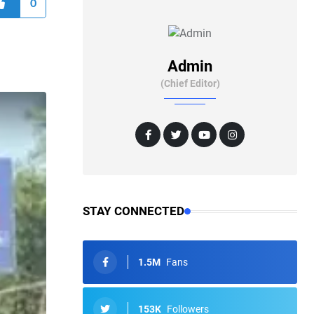
0
Admin
(Chief Editor)
STAY CONNECTED
1.5M
Fans
153K
Followers