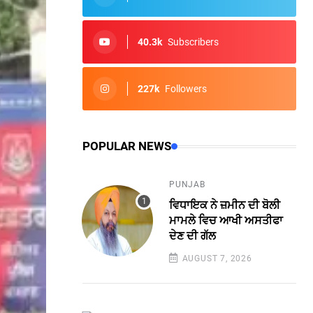
40.3k
Subscribers
227k
Followers
POPULAR NEWS
PUNJAB
ਵਿਧਾਇਕ ਨੇ ਜ਼ਮੀਨ ਦੀ ਬੋਲੀ
ਮਾਮਲੇ ਵਿਚ ਆਖੀ ਅਸਤੀਫਾ
ਦੇਣ ਦੀ ਗੱਲ
AUGUST 7, 2026