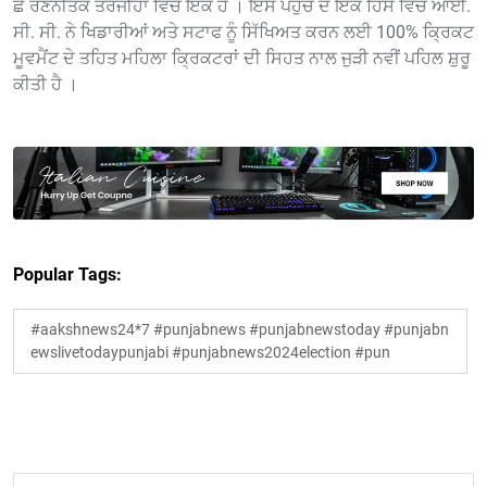
ਛੇ ਰਣਨੀਤਕ ਤਰਜੀਹਾਂ ਵਿਚੋਂ ਇੱਕ ਹੈ । ਇਸ ਪਹੁੰਚ ਦੇ ਇਕ ਹਿੱਸੇ ਵਿਚ ਆਈ.
ਸੀ. ਸੀ. ਨੇ ਖਿਡਾਰੀਆਂ ਅਤੇ ਸਟਾਫ ਨੂੰ ਸਿੱਖਿਅਤ ਕਰਨ ਲਈ 100% ਕ੍ਰਿਕਟ
ਮੂਵਮੈਂਟ ਦੇ ਤਹਿਤ ਮਹਿਲਾ ਕ੍ਰਿਕਟਰਾਂ ਦੀ ਸਿਹਤ ਨਾਲ ਜੁੜੀ ਨਵੀਂ ਪਹਿਲ ਸ਼ੁਰੂ
ਕੀਤੀ ਹੈ ।
Popular Tags:
#aakshnews24*7 #punjabnews #punjabnewstoday #punjabn
ewslivetodaypunjabi #punjabnews2024election #pun