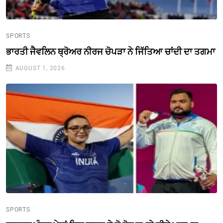
SPORTS
ਭਾਰਤੀ ਜੈਵਲਿਨ ਥ੍ਰੋਅਰ ਨੀਰਜ ਚੋਪੜਾ ਨੇ ਜਿੱਤਿਆ ਚਾਂਦੀ ਦਾ ਤਗਮਾ
AUGUST 1, 2026
SPORTS