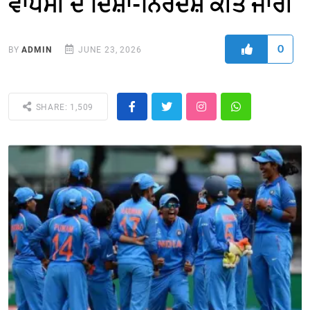
ਵਾਪਸੀ ਦੇ ਦਿਸ਼ਾ-ਨਿਰਦੇਸ਼ ਕੀਤੇ ਜਾਰੀ
0
BY
ADMIN
JUNE 23, 2026
SHARE: 1,509