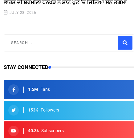
ਭਾਰਤ ਦੀ ਸ਼ਰਮੀਲਾ ਧਨਖੜ ਨੇ ਸ਼ਾਟ ਪੁੱਟ ’ਚ ਜਿੱਤਿਆ ਸੋਨ ਤਗਮਾ
JULY 28, 2026
STAY CONNECTED
1.5M
Fans
153K
Followers
40.3k
Subscribers