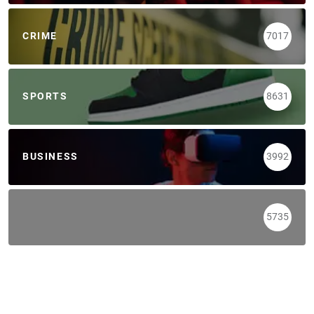
CRIME
7017
SPORTS
8631
BUSINESS
3992
5735