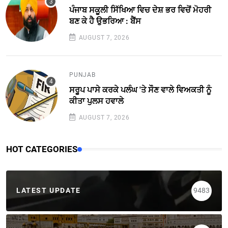
ਪੰਜਾਬ ਸਕੂਲੀ ਸਿੱਖਿਆ ਵਿਚ ਦੇਸ਼ ਭਰ ਵਿਚੋਂ ਮੋਹਰੀ
ਬਣ ਕੇ ਹੈ ਉਭਰਿਆ : ਬੈਂਸ
AUGUST 7, 2026
PUNJAB
ਸਰੂਪ ਪਾਸੇ ਕਰਕੇ ਪਲੰਘ 'ਤੇ ਸੌਣ ਵਾਲੇ ਵਿਅਕਤੀ ਨੂੰ
ਕੀਤਾ ਪੁਲਸ ਹਵਾਲੇ
AUGUST 7, 2026
HOT CATEGORIES
LATEST UPDATE
9483