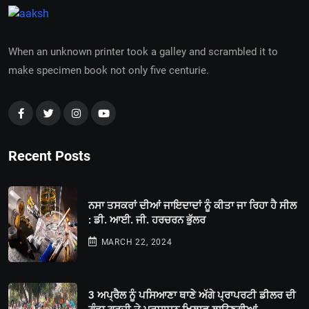
When an unknown printer took a galley and scrambled it to
make specimen book not only five centurie.
Recent Posts
ਨਸਾ ਤਸਕਰਾਂ ਦੀਆਂ ਜਾਇਦਾਦਾਂ ਨੂੰ ਕੀਤਾ ਜਾ ਰਿਹਾ ਹੈ ਸੀਲ
: ਡੀ. ਆਈ. ਜੀ. ਹਰਚਰਨ ਭੁੱਲਰ
MARCH 22, 2024
3 ਅਪ੍ਰੈਲ ਨੂੰ ਪਸਿਆਣਾ ਥਾਣੇ ਅੱਗੇ ਪ੍ਰਾਪਰਟੀ ਡੀਲਰ ਦੀ