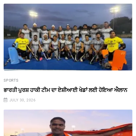
SPORTS
ਭਾਰਤੀ ਪੁਰਸ਼ ਹਾਕੀ ਟੀਮ ਦਾ ਏਸ਼ੀਆਈ ਖੇਡਾਂ ਲਈ ਹੋਇਆ ਐਲਾਨ
JULY 30, 2026