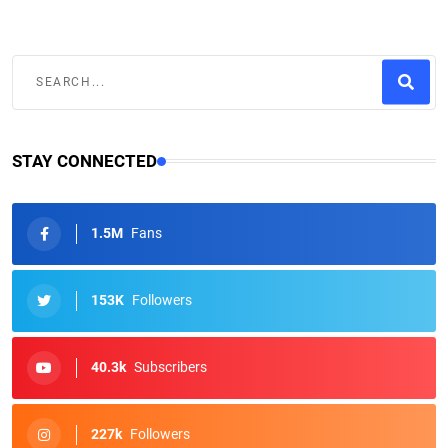
STAY CONNECTED
1.5M
Fans
153K
Followers
40.3k
Subscribers
227k
Followers