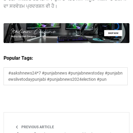
ਦਾ ਸਰਵੋਤਮ ਪ੍ਰਦਰਸ਼ਨ ਵੀ ਹੈ।
Popular Tags:
#aakshnews24*7 #punjabnews #punjabnewstoday #punjabn
ewslivetodaypunjabi #punjabnews2024election #pun
PREVIOUS ARTICLE