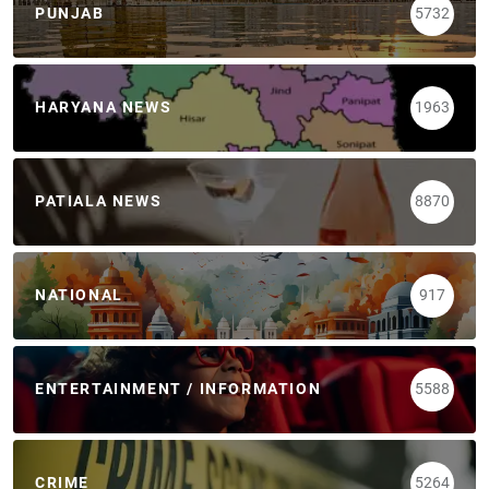
PUNJAB
5732
HARYANA NEWS
1963
PATIALA NEWS
8870
NATIONAL
917
ENTERTAINMENT / INFORMATION
5588
CRIME
5264