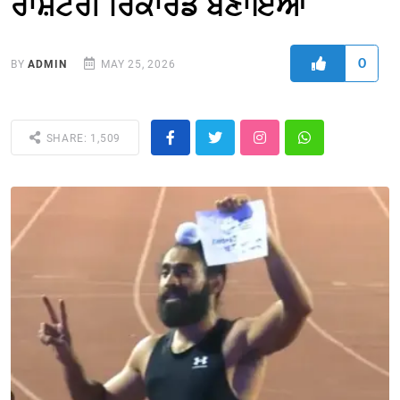
ਰਾਸ਼ਟਰੀ ਰਿਕਾਰਡ ਬਣਾਇਆ
0
BY
ADMIN
MAY 25, 2026
SHARE: 1,509