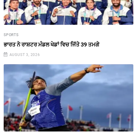
SPORTS
ਭਾਰਤ ਨੇ ਰਾਸ਼ਟਰ ਮੰਡਲ ਖੇਡਾਂ ਵਿਚ ਜਿੱਤੇ 39 ਤਮਗੇ
AUGUST 3, 2026