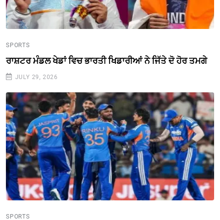
SPORTS
ਰਾਸ਼ਟਰ ਮੰਡਲ ਖੇਡਾਂ ਵਿਚ ਭਾਰਤੀ ਖਿਡਾਰੀਆਂ ਨੇ ਜਿੱਤੇ ਦੋ ਹੋਰ ਤਮਗੇ
JULY 29, 2026
SPORTS