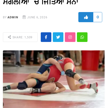
ਮੰਗੋਲੀਆ `ਚ ਜਿੱਤਿਆ ਸੋਨਾ
0
BY
ADMIN
JUNE 6, 2026
SHARE: 1,509