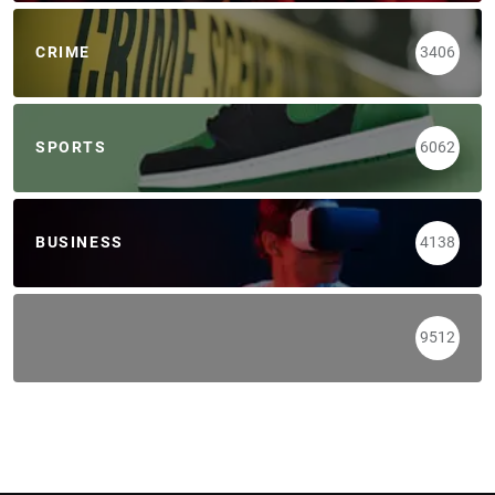
CRIME
3406
SPORTS
6062
BUSINESS
4138
9512