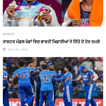
SPORTS
ਰਾਸ਼ਟਰ ਮੰਡਲ ਖੇਡਾਂ ਵਿਚ ਭਾਰਤੀ ਖਿਡਾਰੀਆਂ ਨੇ ਜਿੱਤੇ ਦੋ ਹੋਰ ਤਮਗੇ
JULY 29, 2026