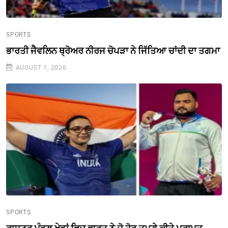
SPORTS
ਭਾਰਤੀ ਜੈਵਲਿਨ ਥ੍ਰੋਅਰ ਨੀਰਜ ਚੋਪੜਾ ਨੇ ਜਿੱਤਿਆ ਚਾਂਦੀ ਦਾ ਤਗਮਾ
AUGUST 1, 2026
SPORTS