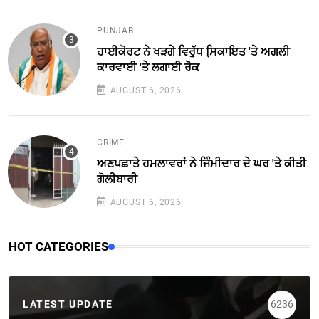
PUNJAB
ਹਾਈਕੋਰਟ ਨੇ ਖੜਗੇ ਵਿਰੁੱਧ ਸਿ਼ਕਾਇਤ 'ਤੇ ਅਗਲੀ
ਕਾਰਵਾਈ 'ਤੇ ਲਗਾਈ ਰੋਕ
AUGUST 6, 2026
CRIME
ਅਣਪਛਾਤੇ ਹਮਲਾਵਰਾਂ ਨੇ ਜਿੰਮੀਦਾਰ ਦੇ ਘਰ 'ਤੇ ਕੀਤੀ
ਗੋਲੀਬਾਰੀ
AUGUST 6, 2026
HOT CATEGORIES
LATEST UPDATE
6236