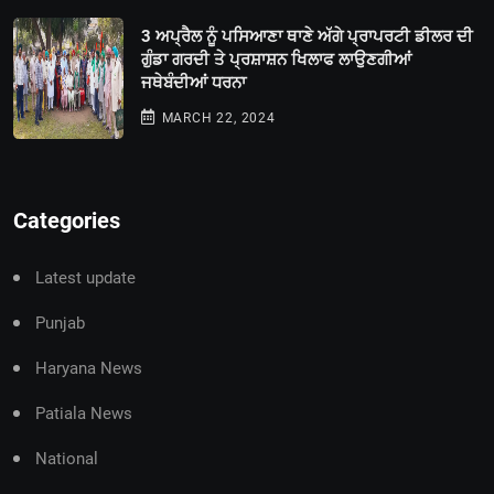
3 ਅਪ੍ਰੈਲ ਨੂੰ ਪਸਿਆਣਾ ਥਾਣੇ ਅੱਗੇ ਪ੍ਰਾਪਰਟੀ ਡੀਲਰ ਦੀ
ਗੁੰਡਾ ਗਰਦੀ ਤੇ ਪ੍ਰਸ਼ਾਸ਼ਨ ਖਿਲਾਫ ਲਾਉਣਗੀਆਂ
ਜਥੇਬੰਦੀਆਂ ਧਰਨਾ
MARCH 22, 2024
Categories
Latest update
Punjab
Haryana News
Patiala News
National