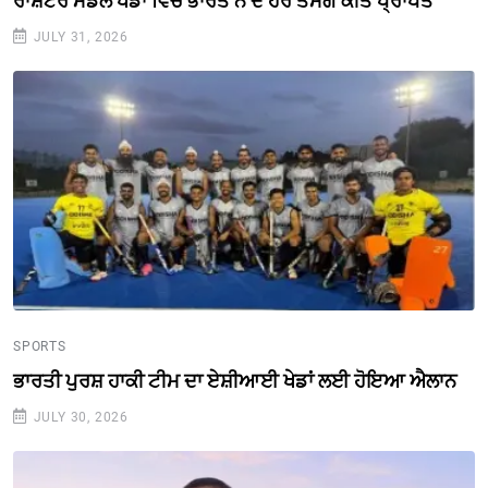
ਰਾਸ਼ਟਰ ਮੰਡਲ ਖੇਡਾਂ ਵਿਚ ਭਾਰਤ ਨੇ ਦੋ ਹੋਰ ਤਮਗੇ ਕੀਤੇ ਪ੍ਰਾਪਤ
JULY 31, 2026
SPORTS
ਭਾਰਤੀ ਪੁਰਸ਼ ਹਾਕੀ ਟੀਮ ਦਾ ਏਸ਼ੀਆਈ ਖੇਡਾਂ ਲਈ ਹੋਇਆ ਐਲਾਨ
JULY 30, 2026