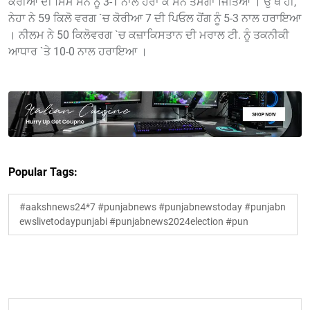
ਕੋਰੀਆ ਦੀ ਸਿਮ ਸੋਨ ਨੂੰ 3-1 ਨਾਲ ਹਰਾ ਕੇ ਸੋਨ ਤਮਗਾ ਜਿੱਤਿਆ । ਉੱਥੇ ਹੀ,
ਨੇਹਾ ਨੇ 59 ਕਿਲੋ ਵਰਗ `ਚ ਕੋਰੀਆ 7 ਦੀ ਪਿਓਲ ਹੋਂਗ ਨੂੰ 5-3 ਨਾਲ ਹਰਾਇਆ
। ਨੀਲਮ ਨੇ 50 ਕਿਲੋਵਰਗ `ਚ ਕਜ਼ਾਕਿਸਤਾਨ ਦੀ ਮਰਾਲ ਟੀ. ਨੂੰ ਤਕਨੀਕੀ
ਆਧਾਰ `ਤੇ 10-0 ਨਾਲ ਹਰਾਇਆ ।
Popular Tags:
#aakshnews24*7 #punjabnews #punjabnewstoday #punjabn
ewslivetodaypunjabi #punjabnews2024election #pun