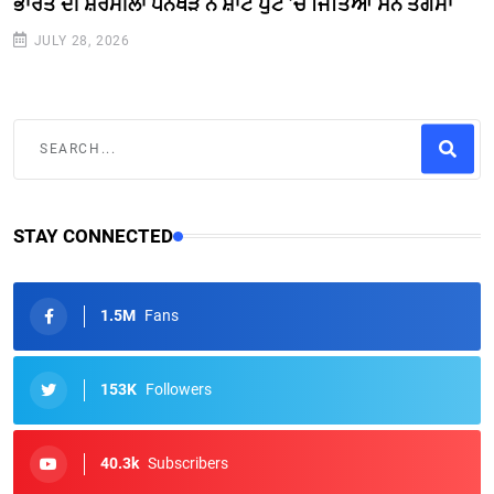
ਭਾਰਤ ਦੀ ਸ਼ਰਮੀਲਾ ਧਨਖੜ ਨੇ ਸ਼ਾਟ ਪੁੱਟ ’ਚ ਜਿੱਤਿਆ ਸੋਨ ਤਗਮਾ
JULY 28, 2026
STAY CONNECTED
1.5M
Fans
153K
Followers
40.3k
Subscribers