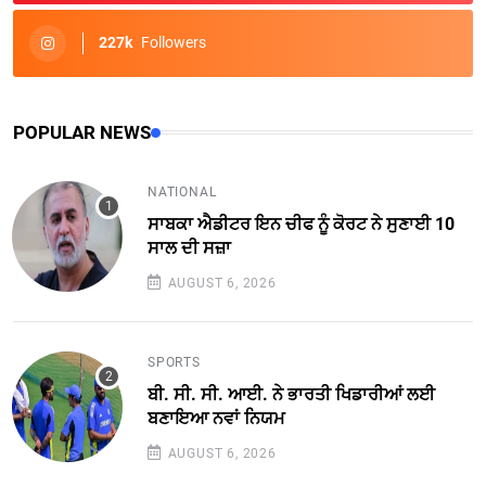
227k
Followers
POPULAR NEWS
NATIONAL
ਸਾਬਕਾ ਐਡੀਟਰ ਇਨ ਚੀਫ ਨੂੰ ਕੋਰਟ ਨੇ ਸੁਣਾਈ 10
ਸਾਲ ਦੀ ਸਜ਼ਾ
AUGUST 6, 2026
SPORTS
ਬੀ. ਸੀ. ਸੀ. ਆਈ. ਨੇ ਭਾਰਤੀ ਖਿਡਾਰੀਆਂ ਲਈ
ਬਣਾਇਆ ਨਵਾਂ ਨਿਯਮ
AUGUST 6, 2026