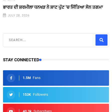
ਭਾਰਤ ਦੀ ਸ਼ਰਮੀਲਾ ਧਨਖੜ ਨੇ ਸ਼ਾਟ ਪੁੱਟ ’ਚ ਜਿੱਤਿਆ ਸੋਨ ਤਗਮਾ
JULY 28, 2026
STAY CONNECTED
1.5M
Fans
153K
Followers
40.3k
Subscribers