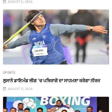
AUGUST 6, 2026
SPORTS
ਲੁਸਾਨੇ ਡਾਇਮੰਡ ਲੀਗ `ਚ ਪਥਿਰਾਗੇ ਦਾ ਸਾਹਮਣਾ ਕਰੇਗਾ ਨੀਰਜ
AUGUST 5, 2026