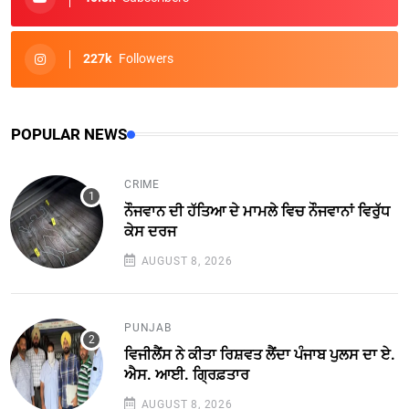
227k
Followers
POPULAR NEWS
CRIME
ਨੌਜਵਾਨ ਦੀ ਹੱਤਿਆ ਦੇ ਮਾਮਲੇ ਵਿਚ ਨੌਜਵਾਨਾਂ ਵਿਰੁੱਧ
ਕੇਸ ਦਰਜ
AUGUST 8, 2026
PUNJAB
ਵਿਜੀਲੈਂਸ ਨੇ ਕੀਤਾ ਰਿਸ਼ਵਤ ਲੈਂਦਾ ਪੰਜਾਬ ਪੁਲਸ ਦਾ ਏ.
ਐਸ. ਆਈ. ਗ੍ਰਿਫ਼ਤਾਰ
AUGUST 8, 2026