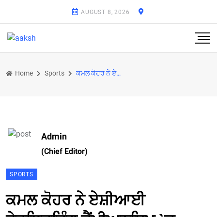
AUGUST 8, 2026
Home
Sports
ਕਮਲ ਕੋਹਰ ਨੇ ਏਸ਼ੀਆਈ ਵੇਟਲਿਫਟਿੰਗ ਚੈਂਪੀਅਨਸਿ਼ਪ `ਚ ਤਮਗਾ ਜਿੱਤਿਆ
Admin
(Chief Editor)
SPORTS
ਕਮਲ ਕੋਹਰ ਨੇ ਏਸ਼ੀਆਈ