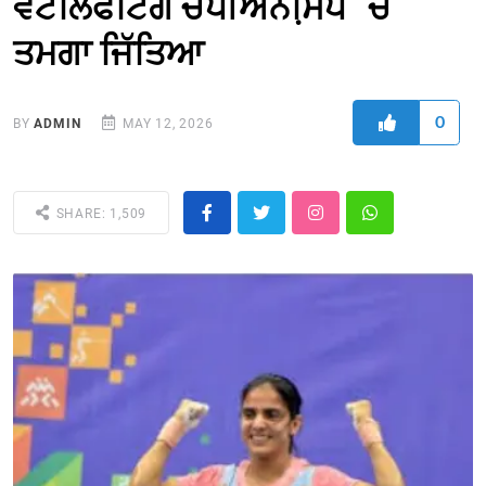
ਵੇਟਲਿਫਟਿੰਗ ਚੈਂਪੀਅਨਸਿ਼ਪ `ਚ
ਤਮਗਾ ਜਿੱਤਿਆ
0
BY
ADMIN
MAY 12, 2026
SHARE: 1,509