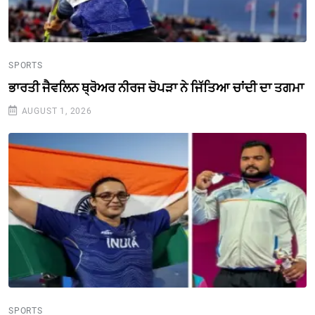
SPORTS
ਭਾਰਤੀ ਜੈਵਲਿਨ ਥ੍ਰੋਅਰ ਨੀਰਜ ਚੋਪੜਾ ਨੇ ਜਿੱਤਿਆ ਚਾਂਦੀ ਦਾ ਤਗਮਾ
AUGUST 1, 2026
SPORTS