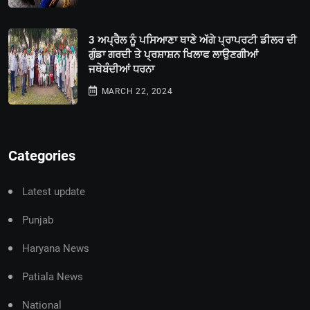
3 ਅਪ੍ਰੈਲ ਨੂੰ ਪਸਿਆਣਾ ਥਾਣੇ ਅੱਗੇ ਪ੍ਰਾਪਰਟੀ ਡੀਲਰ ਦੀ
ਗੁੰਡਾ ਗਰਦੀ ਤੇ ਪ੍ਰਸ਼ਾਸ਼ਨ ਖਿਲਾਫ ਲਾਉਣਗੀਆਂ
ਜਥੇਬੰਦੀਆਂ ਧਰਨਾ
MARCH 22, 2024
Categories
Latest update
Punjab
Haryana News
Patiala News
National