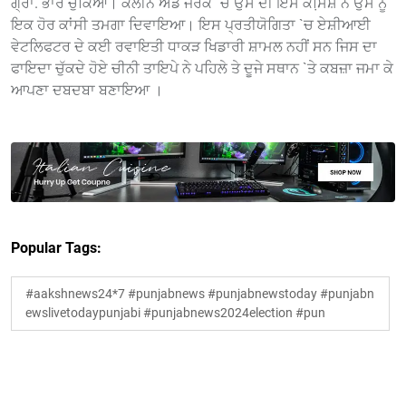
ਗ੍ਰਾ. ਭਾਰ ਚੁੱਕਿਆ। ਕਲੀਨ ਐਂਡ ਜਰਕ `ਚ ਉਸ ਦੀ ਇਸ ਕੋਸਿ਼ਸ਼ ਨੇ ਉਸ ਨੂੰ
ਇਕ ਹੋਰ ਕਾਂਸੀ ਤਮਗਾ ਦਿਵਾਇਆ। ਇਸ ਪ੍ਰਤੀਯੋਗਿਤਾ `ਚ ਏਸ਼ੀਆਈ
ਵੇਟਲਿਫਟਰ ਦੇ ਕਈ ਰਵਾਇਤੀ ਧਾਕੜ ਖਿਡਾਰੀ ਸ਼ਾਮਲ ਨਹੀਂ ਸਨ ਜਿਸ ਦਾ
ਫਾਇਦਾ ਚੁੱਕਦੇ ਹੋਏ ਚੀਨੀ ਤਾਇਪੇ ਨੇ ਪਹਿਲੇ ਤੇ ਦੂਜੇ ਸਥਾਨ `ਤੇ ਕਬਜ਼ਾ ਜਮਾ ਕੇ
ਆਪਣਾ ਦਬਦਬਾ ਬਣਾਇਆ ।
Popular Tags:
#aakshnews24*7 #punjabnews #punjabnewstoday #punjabn
ewslivetodaypunjabi #punjabnews2024election #pun