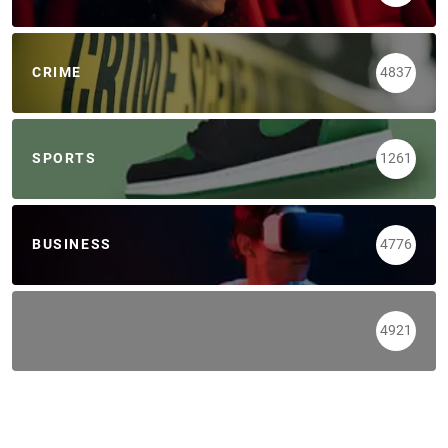
CRIME
4837
SPORTS
1261
BUSINESS
4776
4921