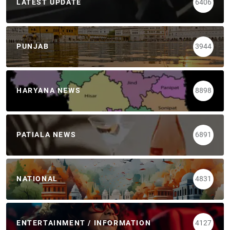
LATEST UPDATE
6406
PUNJAB
3944
HARYANA NEWS
8898
PATIALA NEWS
6891
NATIONAL
4831
ENTERTAINMENT / INFORMATION
4127