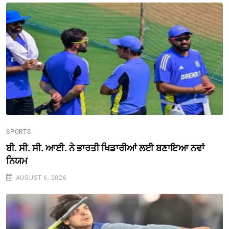
SPORTS
ਬੀ. ਸੀ. ਸੀ. ਆਈ. ਨੇ ਭਾਰਤੀ ਖਿਡਾਰੀਆਂ ਲਈ ਬਣਾਇਆ ਨਵਾਂ
ਨਿਯਮ
AUGUST 6, 2026