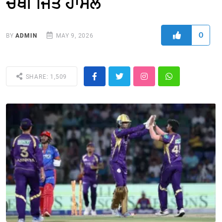
ਚੌਥੀ ਜਿੱਤ ਹਾਸਲ
0
BY
ADMIN
MAY 9, 2026
SHARE: 1,509