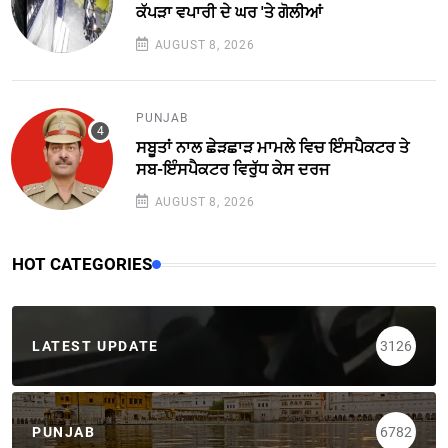
ਕੱਪੜਾ ਵਪਾਰੀ ਦੇ ਘਰ 'ਤੇ ਗੋਲੀਆਂ
AUGUST 8, 2026
PUNJAB
ਸਬੂਤਾਂ ਨਾਲ ਛੇੜਛਾੜ ਮਾਮਲੇ ਵਿਚ ਇੰਸਪੈਕਟਰ ਤੇ
ਸਬ-ਇੰਸਪੈਕਟਰ ਵਿਰੁੱਧ ਕੇਸ ਦਰਜ
AUGUST 8, 2026
HOT CATEGORIES
LATEST UPDATE
3126
PUNJAB
6782