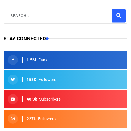
STAY CONNECTED
1.5M
Fans
153K
Followers
40.3k
Subscribers
227k
Followers