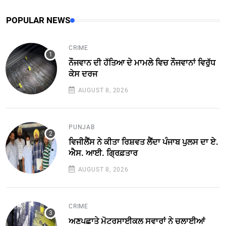
POPULAR NEWS
CRIME
ਨੌਜਵਾਨ ਦੀ ਹੱਤਿਆ ਦੇ ਮਾਮਲੇ ਵਿਚ ਨੌਜਵਾਨਾਂ ਵਿਰੁੱਧ
ਕੇਸ ਦਰਜ
AUGUST 8, 2026
PUNJAB
ਵਿਜੀਲੈਂਸ ਨੇ ਕੀਤਾ ਰਿਸ਼ਵਤ ਲੈਂਦਾ ਪੰਜਾਬ ਪੁਲਸ ਦਾ ਏ.
ਐਸ. ਆਈ. ਗ੍ਰਿਫ਼ਤਾਰ
AUGUST 8, 2026
CRIME
ਅਣਪਛਾਤੇ ਮੋਟਰਸਾਈਕਲ ਸਵਾਰਾਂ ਨੇ ਚਲਾਈਆਂ