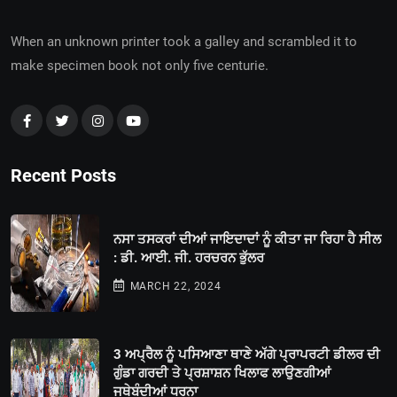
When an unknown printer took a galley and scrambled it to
make specimen book not only five centurie.
Recent Posts
ਨਸਾ ਤਸਕਰਾਂ ਦੀਆਂ ਜਾਇਦਾਦਾਂ ਨੂੰ ਕੀਤਾ ਜਾ ਰਿਹਾ ਹੈ ਸੀਲ
: ਡੀ. ਆਈ. ਜੀ. ਹਰਚਰਨ ਭੁੱਲਰ
MARCH 22, 2024
3 ਅਪ੍ਰੈਲ ਨੂੰ ਪਸਿਆਣਾ ਥਾਣੇ ਅੱਗੇ ਪ੍ਰਾਪਰਟੀ ਡੀਲਰ ਦੀ
ਗੁੰਡਾ ਗਰਦੀ ਤੇ ਪ੍ਰਸ਼ਾਸ਼ਨ ਖਿਲਾਫ ਲਾਉਣਗੀਆਂ
ਜਥੇਬੰਦੀਆਂ ਧਰਨਾ