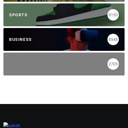
SPORTS
8150
BUSINESS
8548
2705