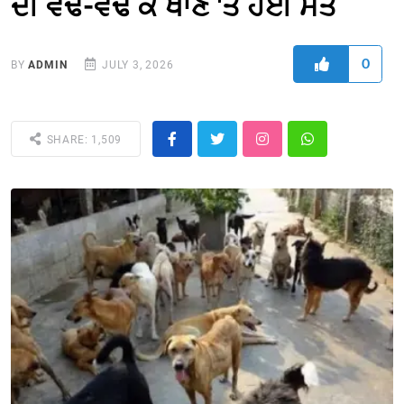
ਦੀ ਵੱਢ-ਵੱਢ ਕੇ ਖਾਣ 'ਤੇ ਹੋਈ ਮੌਤ
0
BY
ADMIN
JULY 3, 2026
SHARE: 1,509