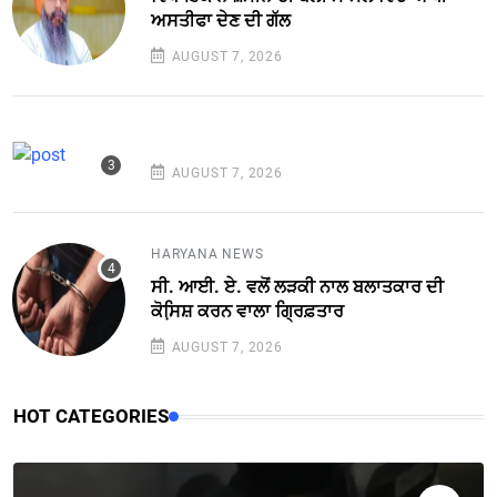
ਅਸਤੀਫਾ ਦੇਣ ਦੀ ਗੱਲ
AUGUST 7, 2026
AUGUST 7, 2026
HARYANA NEWS
ਸੀ. ਆਈ. ਏ. ਵਲੋਂ ਲੜਕੀ ਨਾਲ ਬਲਾਤਕਾਰ ਦੀ
ਕੋਸਿ਼ਸ਼ ਕਰਨ ਵਾਲਾ ਗ੍ਰਿਫ਼ਤਾਰ
AUGUST 7, 2026
HOT CATEGORIES