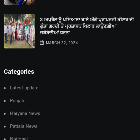
3 ਅਪ੍ਰੈਲ ਨੂੰ ਪਸਿਆਣਾ ਥਾਣੇ ਅੱਗੇ ਪ੍ਰਾਪਰਟੀ ਡੀਲਰ ਦੀ
ਗੁੰਡਾ ਗਰਦੀ ਤੇ ਪ੍ਰਸ਼ਾਸ਼ਨ ਖਿਲਾਫ ਲਾਉਣਗੀਆਂ
ਜਥੇਬੰਦੀਆਂ ਧਰਨਾ
MARCH 22, 2024
Categories
Latest update
Punjab
Haryana News
Patiala News
National