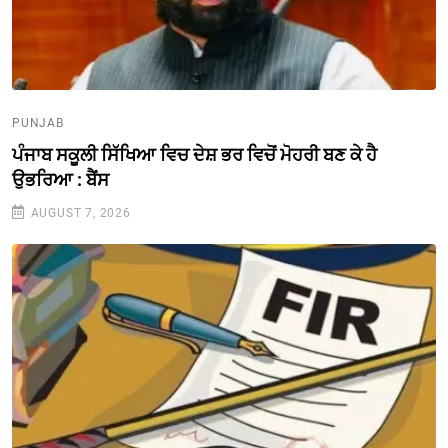
PUNJAB
ਪੰਜਾਬ ਸਕੂਲੀ ਸਿੱਖਿਆ ਵਿਚ ਦੇਸ਼ ਭਰ ਵਿਚੋਂ ਮੋਹਰੀ ਬਣ ਕੇ ਹੈ
ਉਭਰਿਆ : ਬੈਂਸ
AUGUST 7, 2026