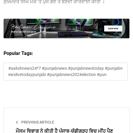
ਸੁਖਮੰਦਰ ਸਿੰਘ ਮੌਕੇ ’ਤੇ ਪੁੱਜ ਗਏ ਤੇ ਬਣਦੀ ਕਾਰਵਾਈ ਕੀਤੀ ।
Popular Tags:
#aakshnews24*7 #punjabnews #punjabnewstoday #punjabn
ewslivetodaypunjabi #punjabnews2024election #pun
PREVIOUS ARTICLE
ਮੌਸਮ ਵਿਭਾਗ ਨੇ ਕੀਤੀ ਹੈ ਪੰਜਾਬ-ਚੰਡੀਗੜ੍ਹ ਵਿਚ ਮੀਂਹ ਪੈਣ