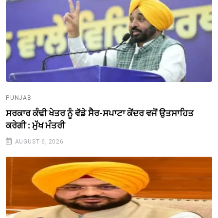
PUNJAB
ਸਰਕਾਰ ਕੰਢੀ ਖੇਤਰ ਨੂੰ ਵੱਡੇ ਸੈਰ-ਸਪਾਟਾ ਕੇਂਦਰ ਵਜੋਂ ਉਤਸਾਹਿਤ
ਕਰੇਗੀ : ਮੁੱਖ ਮੰਤਰੀ
AUGUST 6, 2026