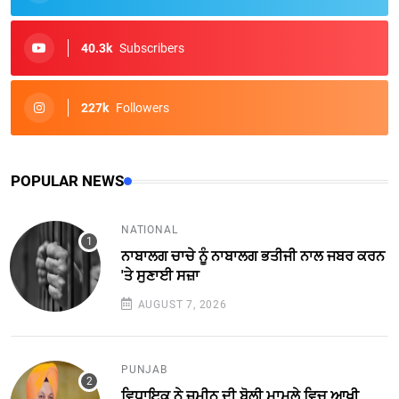
40.3k
Subscribers
227k
Followers
POPULAR NEWS
NATIONAL
ਨਾਬਾਲਗ ਚਾਚੇ ਨੂੰ ਨਾਬਾਲਗ ਭਤੀਜੀ ਨਾਲ ਜਬਰ ਕਰਨ
'ਤੇ ਸੁਣਾਈ ਸਜ਼ਾ
AUGUST 7, 2026
PUNJAB
ਵਿਧਾਇਕ ਨੇ ਜ਼ਮੀਨ ਦੀ ਬੋਲੀ ਮਾਮਲੇ ਵਿਚ ਆਖੀ