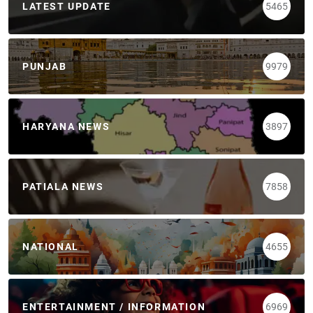
LATEST UPDATE
5465
PUNJAB
9979
HARYANA NEWS
3897
PATIALA NEWS
7858
NATIONAL
4655
ENTERTAINMENT / INFORMATION
6969