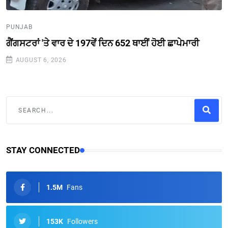
PUNJAB
ਗੈਂਗਸਟਰਾਂ 'ਤੇ ਵਾਰ ਦੇ 197ਵੇਂ ਦਿਨ 652 ਥਾਈਂ ਹੋਈ ਛਾਪੇਮਾਰੀ
AUGUST 6, 2026
STAY CONNECTED
1.5M
Fans
153K
Followers