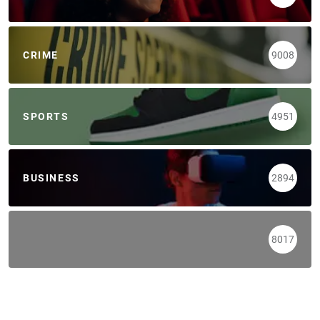
CRIME
9008
SPORTS
4951
BUSINESS
2894
8017