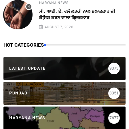
HARYANA NEWS
ਸੀ. ਆਈ. ਏ. ਵਲੋਂ ਲੜਕੀ ਨਾਲ ਬਲਾਤਕਾਰ ਦੀ
ਕੋਸਿ਼ਸ਼ ਕਰਨ ਵਾਲਾ ਗ੍ਰਿਫ਼ਤਾਰ
AUGUST 7, 2026
HOT CATEGORIES
LATEST UPDATE
9373
PUNJAB
3351
HARYANA NEWS
7677