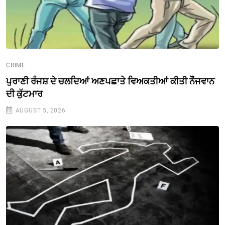
CRIME
ਪੁਰਾਣੀ ਰੰਜਸ਼ ਦੇ ਚਲਦਿਆਂ ਅਣਪਛਾਤੇ ਵਿਅਕਤੀਆਂ ਕੀਤੀ ਨੌੌਜਵਾਨ
ਦੀ ਕੁੱਟਮਾਰ
AUGUST 5, 2026