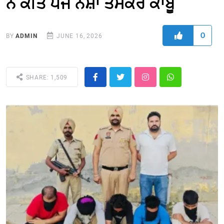
ਨੇ ਕੀਤੇ ਪੰਜ ਨਸ਼ਾ ਤਸਕਰ ਕਾਬੂ
0
BY
ADMIN
JUNE 16, 2026
SHARE: 1,509