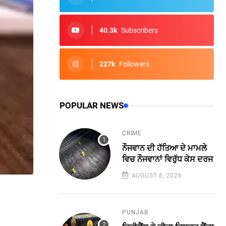
40.3k
Subscribers
227k
Followers
POPULAR NEWS
CRIME
ਨੌਜਵਾਨ ਦੀ ਹੱਤਿਆ ਦੇ ਮਾਮਲੇ
ਵਿਚ ਨੌਜਵਾਨਾਂ ਵਿਰੁੱਧ ਕੇਸ ਦਰਜ
AUGUST 8, 2026
PUNJAB