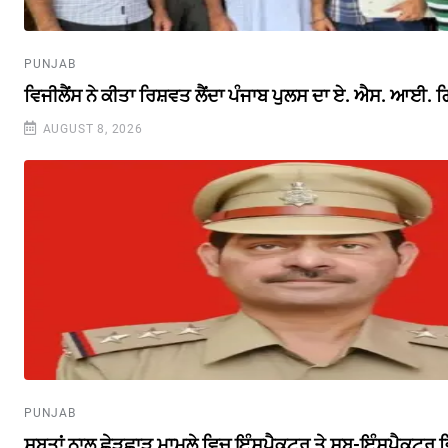
PUNJAB
ਵਿਜੀਲੈਂਸ ਨੇ ਕੀਤਾ ਰਿਸ਼ਵਤ ਲੈਂਦਾ ਪੰਜਾਬ ਪੁਲਸ ਦਾ ਏ. ਐਸ. ਆਈ. ਗ
AUGUST 8, 2026
PUNJAB
ਸਬੂਤਾਂ ਨਾਲ ਛੇੜਛਾੜ ਮਾਮਲੇ ਵਿਚ ਇੰਸਪੈਕਟਰ ਤੇ ਸਬ-ਇੰਸਪੈਕਟਰ ਵ