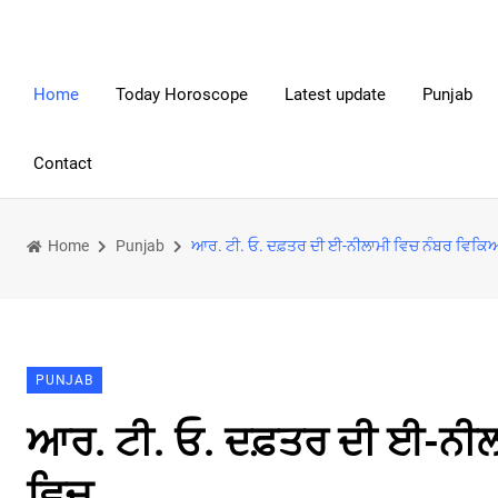
Home
Today Horoscope
Latest update
Punjab
Contact
Home
Punjab
ਆਰ. ਟੀ. ਓ. ਦਫ਼ਤਰ ਦੀ ਈ-ਨੀਲਾਮੀ ਵਿਚ ਨੰਬਰ ਵਿਕਿਆ
PUNJAB
ਆਰ. ਟੀ. ਓ. ਦਫ਼ਤਰ ਦੀ ਈ-ਨੀਲ
ਵਿਚ