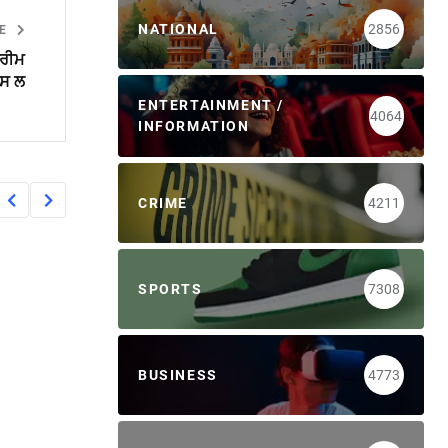
NATIONAL
2856
LE
ਪਰੀਮ
ਪਸ ਲ
ENTERTAINMENT /
4064
INFORMATION
CRIME
4211
SPORTS
7308
BUSINESS
4773