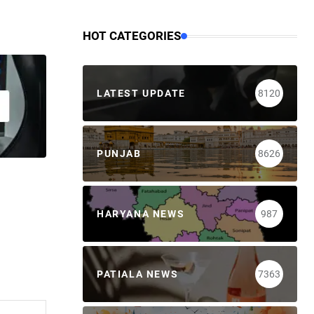
HOT CATEGORIES
LATEST UPDATE
8120
PUNJAB
8626
HARYANA NEWS
987
PATIALA NEWS
7363