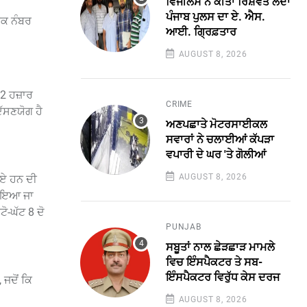
ਵਿਜੀਲੈਂਸ ਨੇ ਕੀਤਾ ਰਿਸ਼ਵਤ ਲੈਂਦਾ
ਪੰਜਾਬ ਪੁਲਸ ਦਾ ਏ. ਐਸ.
ਇਕ ਨੰਬਰ
ਆਈ. ਗ੍ਰਿਫ਼ਤਾਰ
AUGUST 8, 2026
2 ਹਜ਼ਾਰ
CRIME
ੱਸਣਯੋਗ ਹੈ
ਅਣਪਛਾਤੇ ਮੋਟਰਸਾਈਕਲ
ਸਵਾਰਾਂ ਨੇ ਚਲਾਈਆਂ ਕੱਪੜਾ
ਵਪਾਰੀ ਦੇ ਘਰ 'ਤੇ ਗੋਲੀਆਂ
AUGUST 8, 2026
ਗਏ ਹਨ ਦੀ
ਗਾਇਆ ਜਾ
ੋ-ਘੱਟ 8 ਦੋ
PUNJAB
ਸਬੂਤਾਂ ਨਾਲ ਛੇੜਛਾੜ ਮਾਮਲੇ
ਵਿਚ ਇੰਸਪੈਕਟਰ ਤੇ ਸਬ-
ਇੰਸਪੈਕਟਰ ਵਿਰੁੱਧ ਕੇਸ ਦਰਜ
ਜਦੋਂ ਕਿ
AUGUST 8, 2026