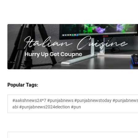
Popular Tags:
#aakshnews24*7 #punjabnews #punjabnewstoday #punjabnewsl
abi #punjabnews2024election #pun