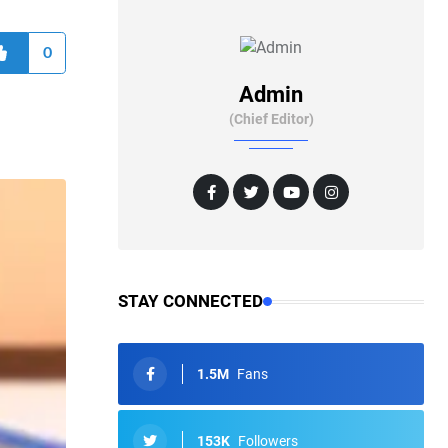
0
Admin
(Chief Editor)
STAY CONNECTED
1.5M
Fans
153K
Followers