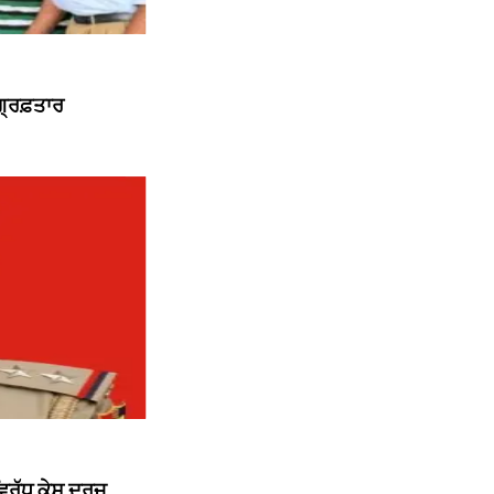
੍ਰਿਫ਼ਤਾਰ
ਿਰੁੱਧ ਕੇਸ ਦਰਜ