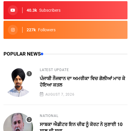
40.3k
Subscribers
227k
Followers
POPULAR NEWS
LATEST UPDATE
ਪੰਜਾਬੀ ਨੌਜਵਾਨ ਦਾ ਅਮਰੀਕਾ ਵਿਚ ਗੋਲੀਆਂ ਮਾਰ ਕੇ
ਹੋਇਆ ਕਤਲ
AUGUST 7, 2026
NATIONAL
ਸਾਬਕਾ ਐਡੀਟਰ ਇਨ ਚੀਫ ਨੂੰ ਕੋਰਟ ਨੇ ਸੁਣਾਈ 10
ਸਾਲ ਦੀ ਸਜ਼ਾ