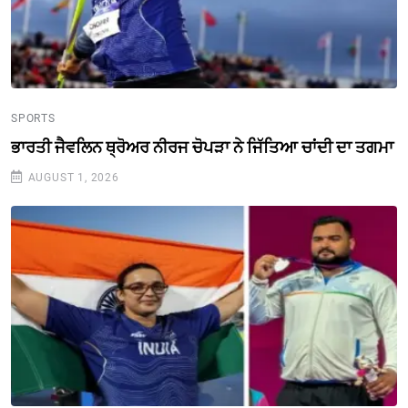
SPORTS
ਭਾਰਤੀ ਜੈਵਲਿਨ ਥ੍ਰੋਅਰ ਨੀਰਜ ਚੋਪੜਾ ਨੇ ਜਿੱਤਿਆ ਚਾਂਦੀ ਦਾ ਤਗਮਾ
AUGUST 1, 2026