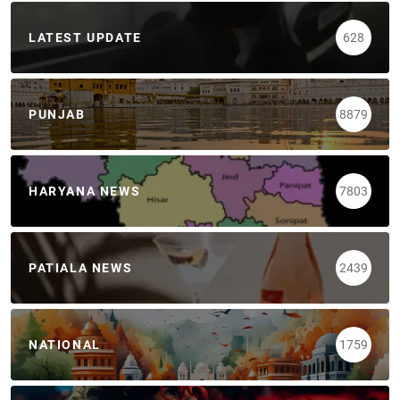
LATEST UPDATE
628
PUNJAB
8879
HARYANA NEWS
7803
PATIALA NEWS
2439
NATIONAL
1759