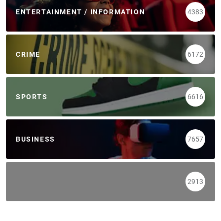
ENTERTAINMENT / INFORMATION
4383
CRIME
6172
SPORTS
6616
BUSINESS
7657
2913