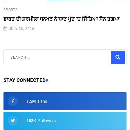
SPORTS
ਭਾਰਤ ਦੀ ਸ਼ਰਮੀਲਾ ਧਨਖੜ ਨੇ ਸ਼ਾਟ ਪੁੱਟ ’ਚ ਜਿੱਤਿਆ ਸੋਨ ਤਗਮਾ
JULY 28, 2026
STAY CONNECTED
1.5M
Fans
153K
Followers