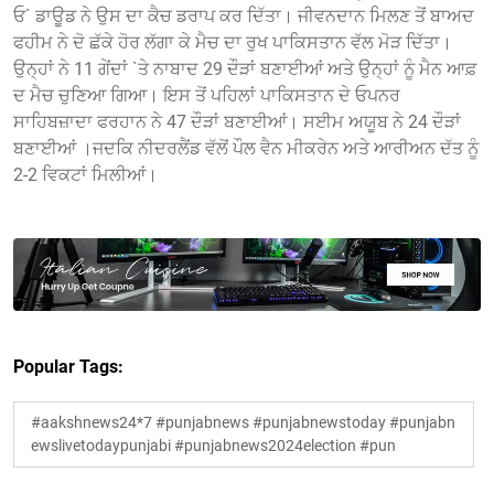
ਓ` ਡਾਊਡ ਨੇ ਉਸ ਦਾ ਕੈਚ ਡਰਾਪ ਕਰ ਦਿੱਤਾ। ਜੀਵਨਦਾਨ ਮਿਲਣ ਤੋਂ ਬਾਅਦ
ਫਹੀਮ ਨੇ ਦੋ ਛੱਕੇ ਹੋਰ ਲੱਗਾ ਕੇ ਮੈਚ ਦਾ ਰੁਖ ਪਾਕਿਸਤਾਨ ਵੱਲ ਮੋੜ ਦਿੱਤਾ।
ਉਨ੍ਹਾਂ ਨੇ 11 ਗੇਂਦਾਂ `ਤੇ ਨਾਬਾਦ 29 ਦੌੜਾਂ ਬਣਾਈਆਂ ਅਤੇ ਉਨ੍ਹਾਂ ਨੂੰ ਮੈਨ ਆਫ਼
ਦ ਮੈਚ ਚੁਣਿਆ ਗਿਆ। ਇਸ ਤੋਂ ਪਹਿਲਾਂ ਪਾਕਿਸਤਾਨ ਦੇ ਓਪਨਰ
ਸਾਹਿਬਜ਼ਾਦਾ ਫਰਹਾਨ ਨੇ 47 ਦੌੜਾਂ ਬਣਾਈਆਂ। ਸਈਮ ਅਯੂਬ ਨੇ 24 ਦੌੜਾਂ
ਬਣਾਈਆਂ ।ਜਦਕਿ ਨੀਦਰਲੈਂਡ ਵੱਲੋਂ ਪੌਲ ਵੈਨ ਮੀਕਰੇਨ ਅਤੇ ਆਰੀਅਨ ਦੱਤ ਨੂੰ
2-2 ਵਿਕਟਾਂ ਮਿਲੀਆਂ।
Popular Tags:
#aakshnews24*7 #punjabnews #punjabnewstoday #punjabn
ewslivetodaypunjabi #punjabnews2024election #pun