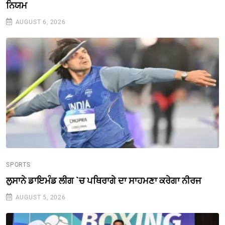
ਨਿਯਮ
AUGUST 6, 2026
SPORTS
ਲੁਸਾਨੇ ਡਾਇਮੰਡ ਲੀਗ `ਚ ਪਥਿਰਾਗੇ ਦਾ ਸਾਹਮਣਾ ਕਰੇਗਾ ਨੀਰਜ
AUGUST 5, 2026