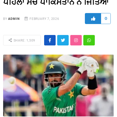
ਪਹਿਲਾ ਮੈਚ ਪਾਕਿਸਤਾਨ ਨੇ ਜਿੱਤਿਆ
0
BY
ADMIN
FEBRUARY 7, 2026
SHARE: 1,509