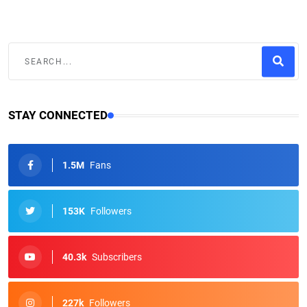
STAY CONNECTED
1.5M
Fans
153K
Followers
40.3k
Subscribers
227k
Followers