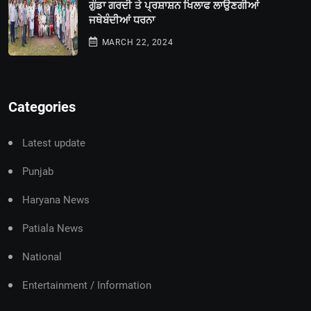
ਗੁੰਡਾ ਗਰਦੀ ਤੇ ਪ੍ਰਸ਼ਾਸ਼ਨ ਖਿਲਾਫ ਲਾਉਣਗੀਆਂ
ਜਥੇਬੰਦੀਆਂ ਧਰਨਾ
MARCH 22, 2024
Categories
Latest update
Punjab
Haryana News
Patiala News
National
Entertainment / Information