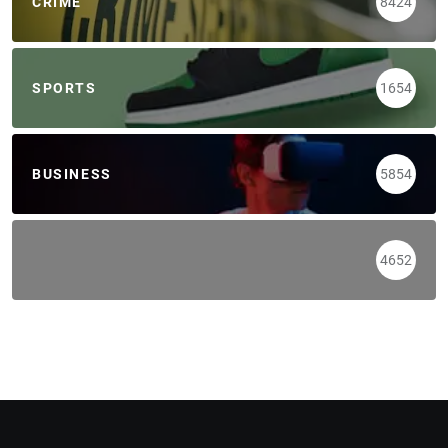
CRIME
8424
SPORTS
1654
BUSINESS
5854
4652