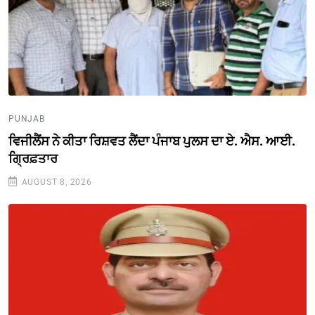
PUNJAB
ਵਿਜੀਲੈਂਸ ਨੇ ਕੀਤਾ ਰਿਸ਼ਵਤ ਲੈਂਦਾ ਪੰਜਾਬ ਪੁਲਸ ਦਾ ਏ. ਐਸ. ਆਈ.
ਗ੍ਰਿਫ਼ਤਾਰ
AUGUST 8, 2026