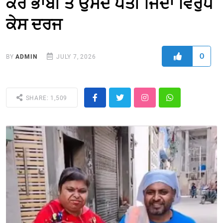
ਕੌਰ ਭਾਬੀ ਤੇ ਉਸਦੇ ਪਤੀ ਜਿੰਦਾ ਵਿਰੁੱਧ
ਕੇਸ ਦਰਜ
0
BY
ADMIN
JULY 7, 2026
SHARE: 1,509