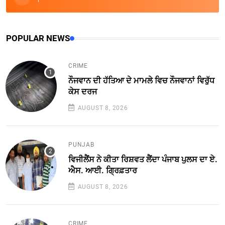
POPULAR NEWS
CRIME
ਨੌਜਵਾਨ ਦੀ ਹੱਤਿਆ ਦੇ ਮਾਮਲੇ ਵਿਚ ਨੌਜਵਾਨਾਂ ਵਿਰੁੱਧ
ਕੇਸ ਦਰਜ
AUGUST 8, 2026
PUNJAB
ਵਿਜੀਲੈਂਸ ਨੇ ਕੀਤਾ ਰਿਸ਼ਵਤ ਲੈਂਦਾ ਪੰਜਾਬ ਪੁਲਸ ਦਾ ਏ.
ਐਸ. ਆਈ. ਗ੍ਰਿਫ਼ਤਾਰ
AUGUST 8, 2026
CRIME