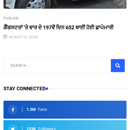
PUNJAB
ਗੈਂਗਸਟਰਾਂ 'ਤੇ ਵਾਰ ਦੇ 197ਵੇਂ ਦਿਨ 652 ਥਾਈਂ ਹੋਈ ਛਾਪੇਮਾਰੀ
AUGUST 6, 2026
STAY CONNECTED
1.5M
Fans
153K
Followers