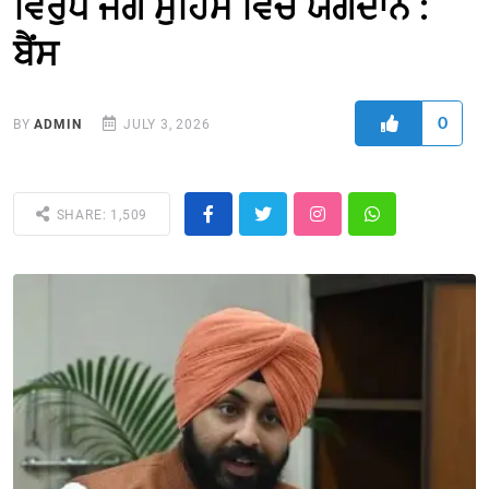
ਵਿਰੁੱਧ ਜੰਗ ਮੁਹਿੰਮ ਵਿਚ ਯੋਗਦਾਨ :
ਬੈਂਸ
0
BY
ADMIN
JULY 3, 2026
SHARE: 1,509