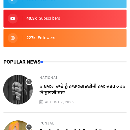
40.3k
Subscribers
227k
Followers
POPULAR NEWS
NATIONAL
ਨਾਬਾਲਗ ਚਾਚੇ ਨੂੰ ਨਾਬਾਲਗ ਭਤੀਜੀ ਨਾਲ ਜਬਰ ਕਰਨ
'ਤੇ ਸੁਣਾਈ ਸਜ਼ਾ
AUGUST 7, 2026
PUNJAB