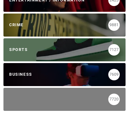
ENTERTAINMENT / INFORMATION
2423
CRIME
9881
SPORTS
7127
BUSINESS
7609
7720