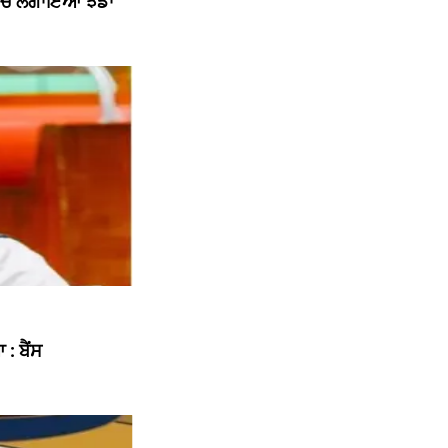
 ਵਿਚ ਲਗਾਇਆ ਝੰਡਾ
: ਬੈਂਸ