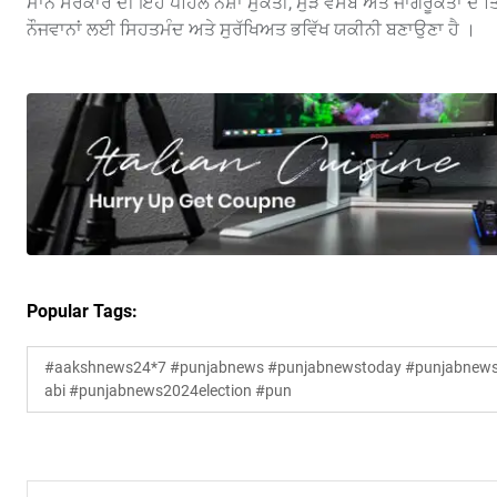
ਮਾਨ ਸਰਕਾਰ ਦੀ ਇਹ ਪਹਿਲ ਨਸ਼ਾ ਮੁਕਤੀ, ਮੁੜ ਵਸੇਬੇ ਅਤੇ ਜਾਗਰੂਕਤਾ ਦੇ ਤਿੰਨ 
ਨੌਜਵਾਨਾਂ ਲਈ ਸਿਹਤਮੰਦ ਅਤੇ ਸੁਰੱਖਿਅਤ ਭਵਿੱਖ ਯਕੀਨੀ ਬਣਾਉਣਾ ਹੈ ।
Popular Tags:
#aakshnews24*7 #punjabnews #punjabnewstoday #punjabnewsl
abi #punjabnews2024election #pun