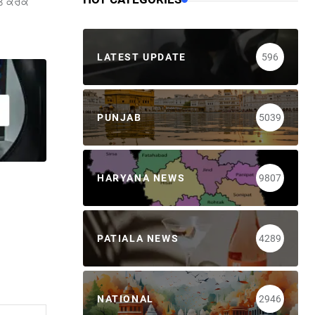
ਕਤ ਕਰਕੇ
LATEST UPDATE
596
PUNJAB
5039
HARYANA NEWS
9807
PATIALA NEWS
4289
NATIONAL
2946