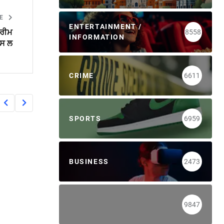
LE
ENTERTAINMENT /
ਪਰੀਮ
8558
INFORMATION
ਪਸ ਲ
CRIME
6611
SPORTS
6959
BUSINESS
2473
9847