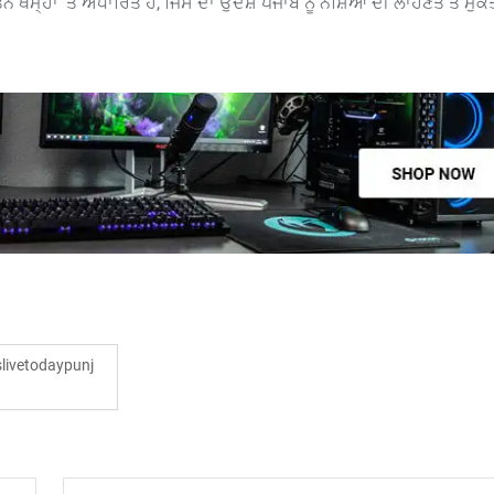
ਥੰਮ੍ਹਾਂ ’ਤੇ ਅਧਾਰਿਤ ਹੈ, ਜਿਸ ਦਾ ਉਦੇਸ਼ ਪੰਜਾਬ ਨੂੰ ਨਸ਼ਿਆਂ ਦੀ ਲਾਹਣਤ ਤੋਂ ਮੁ
ivetodaypunj