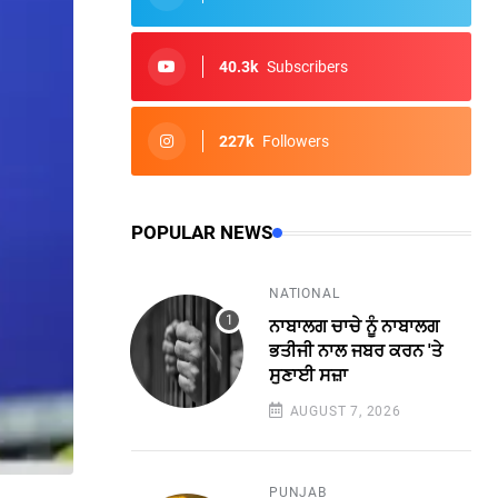
40.3k
Subscribers
227k
Followers
POPULAR NEWS
NATIONAL
ਨਾਬਾਲਗ ਚਾਚੇ ਨੂੰ ਨਾਬਾਲਗ
ਭਤੀਜੀ ਨਾਲ ਜਬਰ ਕਰਨ 'ਤੇ
ਸੁਣਾਈ ਸਜ਼ਾ
AUGUST 7, 2026
PUNJAB