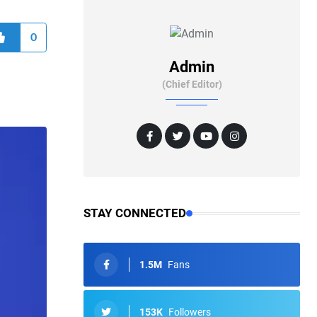
0
Admin
(Chief Editor)
STAY CONNECTED
1.5M
Fans
153K
Followers