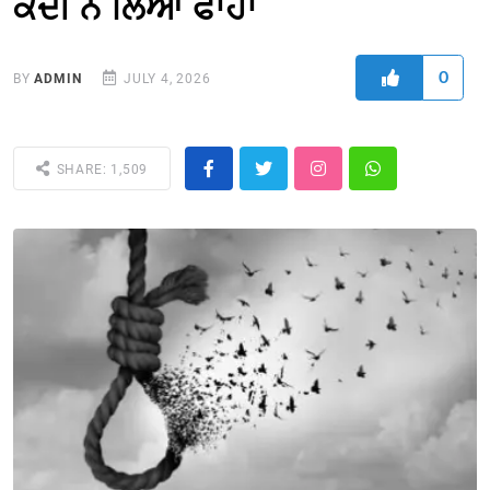
ਕੈਦੀ ਨੇ ਲਿਆ ਫਾਹਾ
0
BY
ADMIN
JULY 4, 2026
SHARE: 1,509