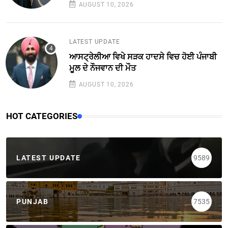
AUGUST 10, 2026
LATEST UPDATE
ਆਸਟ੍ਰੇਲੀਆ ਵਿਖੇ ਸੜਕ ਹਾਦਸੇ ਵਿਚ ਹੋਈ ਪੰਜਾਬੀ
ਮੂਲ ਦੇ ਨੌਜਵਾਨ ਦੀ ਮੌਤ
AUGUST 10, 2026
HOT CATEGORIES
LATEST UPDATE
9589
PUNJAB
7535