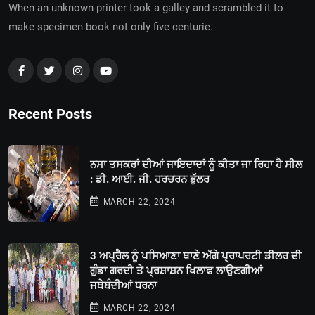
When an unknown printer took a galley and scrambled it to
make specimen book not only five centurie.
Recent Posts
ਨਸਾ ਤਸਕਰਾਂ ਦੀਆਂ ਜਾਇਦਾਦਾਂ ਨੂੰ ਕੀਤਾ ਜਾ ਰਿਹਾ ਹੈ ਸੀਲ
: ਡੀ. ਆਈ. ਜੀ. ਹਰਚਰਨ ਭੁੱਲਰ
MARCH 22, 2024
3 ਅਪ੍ਰੈਲ ਨੂੰ ਪਸਿਆਣਾ ਥਾਣੇ ਅੱਗੇ ਪ੍ਰਾਪਰਟੀ ਡੀਲਰ ਦੀ
ਗੁੰਡਾ ਗਰਦੀ ਤੇ ਪ੍ਰਸ਼ਾਸ਼ਨ ਖਿਲਾਫ ਲਾਉਣਗੀਆਂ
ਜਥੇਬੰਦੀਆਂ ਧਰਨਾ
MARCH 22, 2024