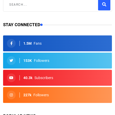
STAY CONNECTED
1.5M
Fans
153K
Followers
40.3k
Subscribers
227k
Followers