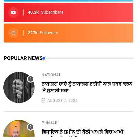
40.3k
Subscribers
227k
Followers
POPULAR NEWS
NATIONAL
ਨਾਬਾਲਗ ਚਾਚੇ ਨੂੰ ਨਾਬਾਲਗ ਭਤੀਜੀ ਨਾਲ ਜਬਰ ਕਰਨ
'ਤੇ ਸੁਣਾਈ ਸਜ਼ਾ
AUGUST 7, 2026
PUNJAB
ਵਿਧਾਇਕ ਨੇ ਜ਼ਮੀਨ ਦੀ ਬੋਲੀ ਮਾਮਲੇ ਵਿਚ ਆਖੀ