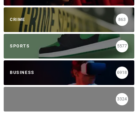
CRIME
863
SPORTS
5577
BUSINESS
6918
3324