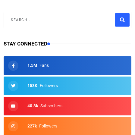
STAY CONNECTED
1.5M
Fans
153K
Followers
40.3k
Subscribers
227k
Followers