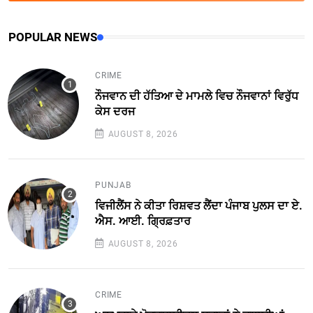
POPULAR NEWS
CRIME
ਨੌਜਵਾਨ ਦੀ ਹੱਤਿਆ ਦੇ ਮਾਮਲੇ ਵਿਚ ਨੌਜਵਾਨਾਂ ਵਿਰੁੱਧ
ਕੇਸ ਦਰਜ
AUGUST 8, 2026
PUNJAB
ਵਿਜੀਲੈਂਸ ਨੇ ਕੀਤਾ ਰਿਸ਼ਵਤ ਲੈਂਦਾ ਪੰਜਾਬ ਪੁਲਸ ਦਾ ਏ.
ਐਸ. ਆਈ. ਗ੍ਰਿਫ਼ਤਾਰ
AUGUST 8, 2026
CRIME