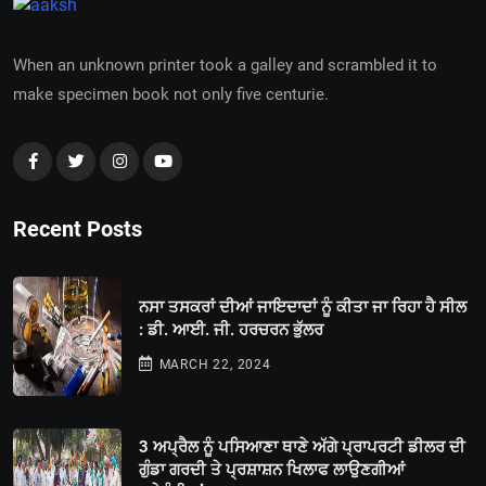
When an unknown printer took a galley and scrambled it to
make specimen book not only five centurie.
Recent Posts
ਨਸਾ ਤਸਕਰਾਂ ਦੀਆਂ ਜਾਇਦਾਦਾਂ ਨੂੰ ਕੀਤਾ ਜਾ ਰਿਹਾ ਹੈ ਸੀਲ
: ਡੀ. ਆਈ. ਜੀ. ਹਰਚਰਨ ਭੁੱਲਰ
MARCH 22, 2024
3 ਅਪ੍ਰੈਲ ਨੂੰ ਪਸਿਆਣਾ ਥਾਣੇ ਅੱਗੇ ਪ੍ਰਾਪਰਟੀ ਡੀਲਰ ਦੀ
ਗੁੰਡਾ ਗਰਦੀ ਤੇ ਪ੍ਰਸ਼ਾਸ਼ਨ ਖਿਲਾਫ ਲਾਉਣਗੀਆਂ