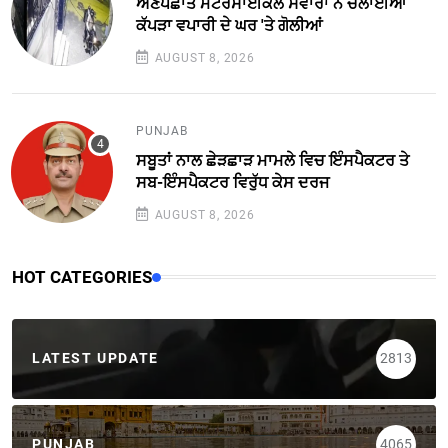
ਅਣਪਛਾਤੇ ਮੋਟਰਸਾਈਕਲ ਸਵਾਰਾਂ ਨੇ ਚਲਾਈਆਂ
ਕੱਪੜਾ ਵਪਾਰੀ ਦੇ ਘਰ 'ਤੇ ਗੋਲੀਆਂ
AUGUST 8, 2026
PUNJAB
ਸਬੂਤਾਂ ਨਾਲ ਛੇੜਛਾੜ ਮਾਮਲੇ ਵਿਚ ਇੰਸਪੈਕਟਰ ਤੇ
ਸਬ-ਇੰਸਪੈਕਟਰ ਵਿਰੁੱਧ ਕੇਸ ਦਰਜ
AUGUST 8, 2026
HOT CATEGORIES
LATEST UPDATE
2813
PUNJAB
4065