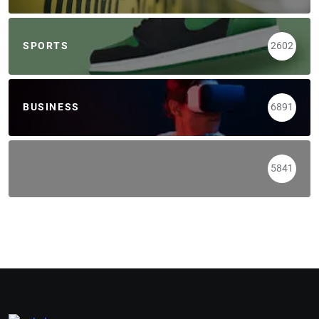
SPORTS
2602
BUSINESS
6891
5841