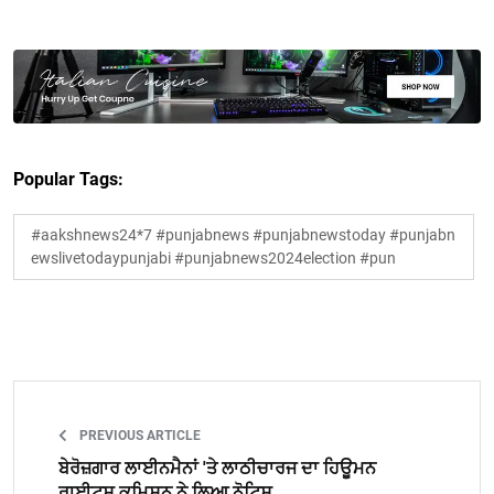
Popular Tags:
#aakshnews24*7 #punjabnews #punjabnewstoday #punjabn
ewslivetodaypunjabi #punjabnews2024election #pun
PREVIOUS ARTICLE
ਬੇਰੋਜ਼ਗਾਰ ਲਾਈਨਮੈਨਾਂ 'ਤੇ ਲਾਠੀਚਾਰਜ ਦਾ ਹਿਊਮਨ
ਰਾਈਟਸ ਕਮਿਸ਼ਨ ਨੇ ਲਿਆ ਨੋਟਿਸ