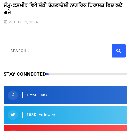
ਜੰਮੂ-ਕਸ਼ਮੀਰ ਵਿਖੇ ਸ਼ੱਕੀ ਬੰਗਲਾਦੇਸ਼ੀ ਨਾਗਰਿਕ ਹਿਰਾਸਤ ਵਿਚ ਲਏ
ਗਏ
AUGUST 4, 2026
STAY CONNECTED
1.5M
Fans
153K
Followers