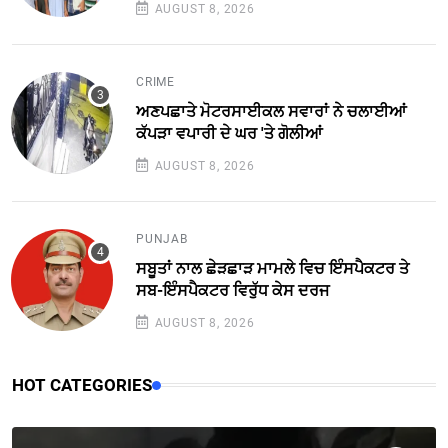
AUGUST 8, 2026
CRIME
ਅਣਪਛਾਤੇ ਮੋਟਰਸਾਈਕਲ ਸਵਾਰਾਂ ਨੇ ਚਲਾਈਆਂ
ਕੱਪੜਾ ਵਪਾਰੀ ਦੇ ਘਰ 'ਤੇ ਗੋਲੀਆਂ
AUGUST 8, 2026
PUNJAB
ਸਬੂਤਾਂ ਨਾਲ ਛੇੜਛਾੜ ਮਾਮਲੇ ਵਿਚ ਇੰਸਪੈਕਟਰ ਤੇ
ਸਬ-ਇੰਸਪੈਕਟਰ ਵਿਰੁੱਧ ਕੇਸ ਦਰਜ
AUGUST 8, 2026
HOT CATEGORIES