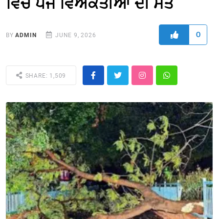
ਵਿਚ ਪੰਜ ਵਿਅਕਤੀਆਂ ਦੀ ਮੌਤ
0
BY
ADMIN
JUNE 9, 2026
SHARE: 1,509