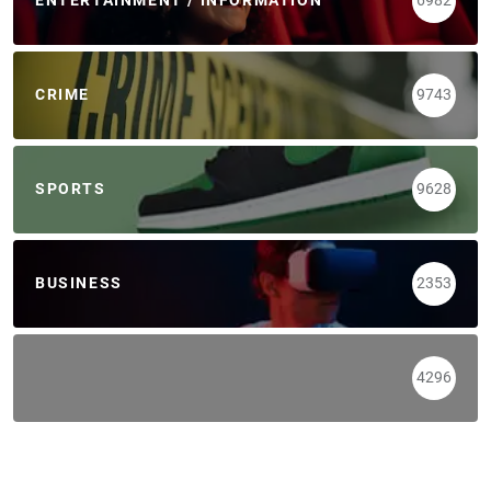
ENTERTAINMENT / INFORMATION
6982
CRIME
9743
SPORTS
9628
BUSINESS
2353
4296