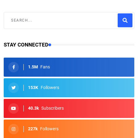
STAY CONNECTED
1.5M
Fans
153K
Followers
40.3k
Subscribers
227k
Followers