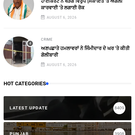
ਹਾਈਕੋਰਟ ਨੇ ਖੜਗੇ ਵਿਰੁੱਧ ਸਿ਼ਕਾਇਤ 'ਤੇ ਅਗਲੀ
ਕਾਰਵਾਈ 'ਤੇ ਲਗਾਈ ਰੋਕ
AUGUST 6, 2026
CRIME
ਅਣਪਛਾਤੇ ਹਮਲਾਵਰਾਂ ਨੇ ਜਿੰਮੀਦਾਰ ਦੇ ਘਰ 'ਤੇ ਕੀਤੀ
ਗੋਲੀਬਾਰੀ
AUGUST 6, 2026
HOT CATEGORIES
LATEST UPDATE
8409
PUNJAB
3908