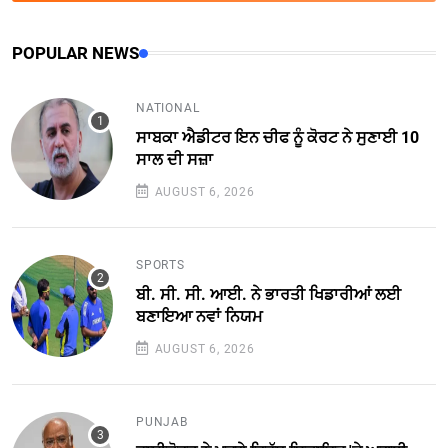
POPULAR NEWS
NATIONAL
ਸਾਬਕਾ ਐਡੀਟਰ ਇਨ ਚੀਫ ਨੂੰ ਕੋਰਟ ਨੇ ਸੁਣਾਈ 10
ਸਾਲ ਦੀ ਸਜ਼ਾ
AUGUST 6, 2026
SPORTS
ਬੀ. ਸੀ. ਸੀ. ਆਈ. ਨੇ ਭਾਰਤੀ ਖਿਡਾਰੀਆਂ ਲਈ
ਬਣਾਇਆ ਨਵਾਂ ਨਿਯਮ
AUGUST 6, 2026
PUNJAB