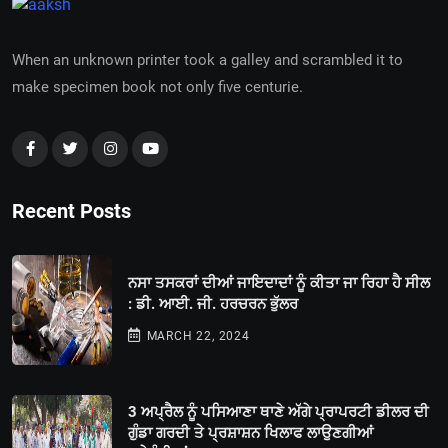
When an unknown printer took a galley and scrambled it to
make specimen book not only five centurie.
Recent Posts
ਨਸਾ ਤਸਕਰਾਂ ਦੀਆਂ ਜਾਇਦਾਦਾਂ ਨੂੰ ਕੀਤਾ ਜਾ ਰਿਹਾ ਹੈ ਸੀਲ
: ਡੀ. ਆਈ. ਜੀ. ਹਰਚਰਨ ਭੁੱਲਰ
MARCH 22, 2024
3 ਅਪ੍ਰੈਲ ਨੂੰ ਪਸਿਆਣਾ ਥਾਣੇ ਅੱਗੇ ਪ੍ਰਾਪਰਟੀ ਡੀਲਰ ਦੀ
ਗੁੰਡਾ ਗਰਦੀ ਤੇ ਪ੍ਰਸ਼ਾਸ਼ਨ ਖਿਲਾਫ ਲਾਉਣਗੀਆਂ