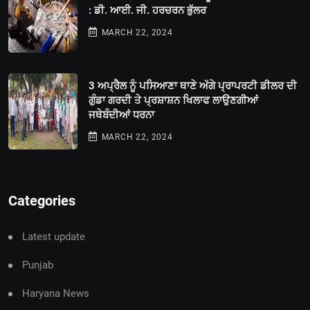
: ਡੀ. ਆਈ. ਜੀ. ਹਰਚਰਨ ਭੁੱਲਰ
MARCH 22, 2024
3 ਅਪ੍ਰੈਲ ਨੂੰ ਪਸਿਆਣਾ ਥਾਣੇ ਅੱਗੇ ਪ੍ਰਾਪਰਟੀ ਡੀਲਰ ਦੀ
ਗੁੰਡਾ ਗਰਦੀ ਤੇ ਪ੍ਰਸ਼ਾਸ਼ਨ ਖਿਲਾਫ ਲਾਉਣਗੀਆਂ
ਜਥੇਬੰਦੀਆਂ ਧਰਨਾ
MARCH 22, 2024
Categories
Latest update
Punjab
Haryana News