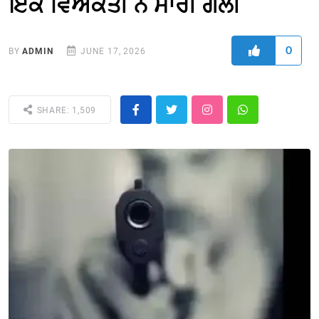
ਇਕ ਵਿਅਕਤੀ ਨੇ ਮਾਰੀ ਗੋਲੀ
0
BY
ADMIN
JUNE 17, 2026
SHARE: 1,509