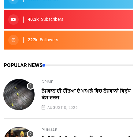
40.3k
Subscribers
227k
Followers
POPULAR NEWS
CRIME
ਨੌਜਵਾਨ ਦੀ ਹੱਤਿਆ ਦੇ ਮਾਮਲੇ ਵਿਚ ਨੌਜਵਾਨਾਂ ਵਿਰੁੱਧ
ਕੇਸ ਦਰਜ
AUGUST 8, 2026
PUNJAB