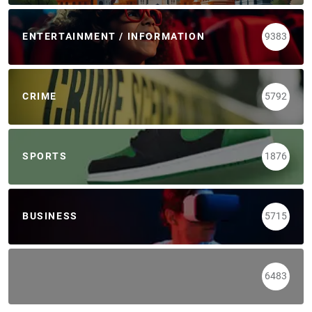
ENTERTAINMENT / INFORMATION
9383
CRIME
5792
SPORTS
1876
BUSINESS
5715
6483