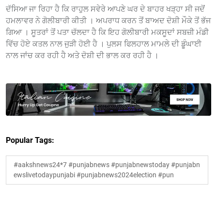
ਦੱਸਿਆ ਜਾ ਰਿਹਾ ਹੈ ਕਿ ਰਾਹੁਲ ਸਵੇਰੇ ਆਪਣੇ ਘਰ ਦੇ ਬਾਹਰ ਖੜ੍ਹਾ ਸੀ ਜਦੋਂ
ਹਮਲਾਵਰ ਨੇ ਗੋਲੀਬਾਰੀ ਕੀਤੀ । ਅਪਰਾਧ ਕਰਨ ਤੋਂ ਬਾਅਦ ਦੋਸ਼ੀ ਮੌਕੇ ਤੋਂ ਭੱਜ
ਗਿਆ । ਸੂਤਰਾਂ ਤੋਂ ਪਤਾ ਚੱਲਦਾ ਹੈ ਕਿ ਇਹ ਗੋਲੀਬਾਰੀ ਮਕਸੂਦਾਂ ਸਬਜ਼ੀ ਮੰਡੀ
ਵਿੱਚ ਹੋਏ ਕਤਲ ਨਾਲ ਜੁੜੀ ਹੋਈ ਹੈ । ਪੁਲਸ ਫਿਲਹਾਲ ਮਾਮਲੇ ਦੀ ਡੂੰਘਾਈ
ਨਾਲ ਜਾਂਚ ਕਰ ਰਹੀ ਹੈ ਅਤੇ ਦੋਸ਼ੀ ਦੀ ਭਾਲ ਕਰ ਰਹੀ ਹੈ ।
Popular Tags:
#aakshnews24*7 #punjabnews #punjabnewstoday #punjabn
ewslivetodaypunjabi #punjabnews2024election #pun