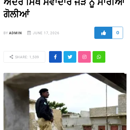
ਅੰਦਰ ਸਿੱਖ ਸੇਵਾਦਾਰ ਜੋੜੇ ਨੂੰ ਮਾਰੀਆਂ
ਗੋਲੀਆਂ
0
BY
ADMIN
JUNE 17, 2026
SHARE: 1,509