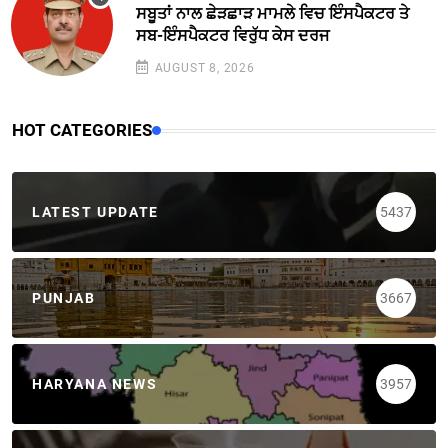
ਸਬੂਤਾਂ ਨਾਲ ਛੇੜਛਾੜ ਮਾਮਲੇ ਵਿਚ ਇੰਸਪੈਕਟਰ ਤੇ
ਸਬ-ਇੰਸਪੈਕਟਰ ਵਿਰੁੱਧ ਕੇਸ ਦਰਜ
AUGUST 8, 2026
HOT CATEGORIES
LATEST UPDATE
5437
PUNJAB
3667
HARYANA NEWS
3957