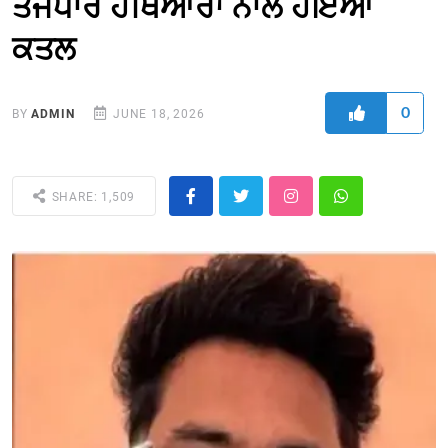
ਤੇਜਧਾਰ ਹਥਿਆਰਾਂ ਨਾਲ ਹੋਇਆ
ਕਤਲ
0
BY
ADMIN
JUNE 18, 2026
SHARE: 1,509