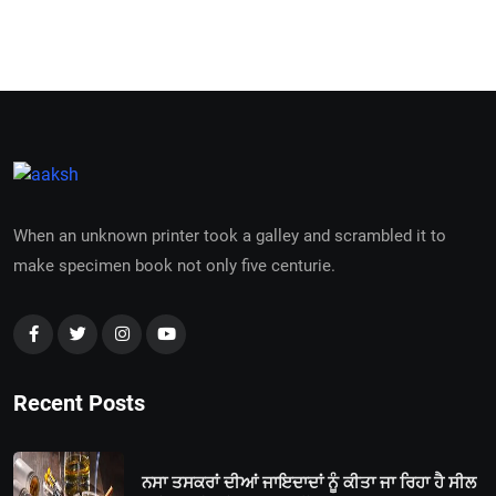
When an unknown printer took a galley and scrambled it to
make specimen book not only five centurie.
Recent Posts
ਨਸਾ ਤਸਕਰਾਂ ਦੀਆਂ ਜਾਇਦਾਦਾਂ ਨੂੰ ਕੀਤਾ ਜਾ ਰਿਹਾ ਹੈ ਸੀਲ