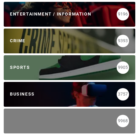
ENTERTAINMENT / INFORMATION
9196
CRIME
9393
SPORTS
9905
BUSINESS
3757
9968