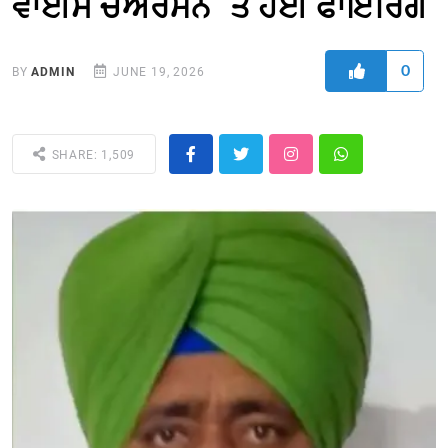
ਵਾਈਸ ਚੇਅਰਮੈਨ `ਤੇ ਹੋਈ ਫਾਇਰਿੰਗ
0
BY
ADMIN
JUNE 19, 2026
SHARE: 1,509