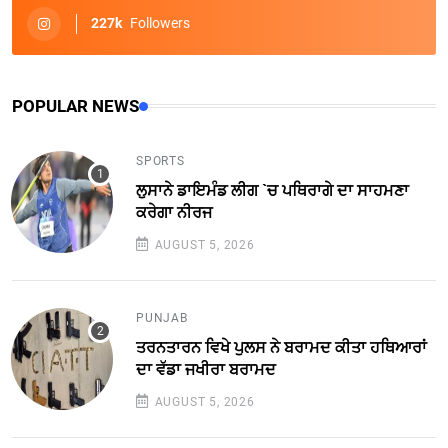
227k
Followers
POPULAR NEWS
SPORTS
ਲੁਸਾਨੇ ਡਾਇਮੰਡ ਲੀਗ `ਚ ਪਥਿਰਾਗੇ ਦਾ ਸਾਹਮਣਾ
ਕਰੇਗਾ ਨੀਰਜ
AUGUST 5, 2026
PUNJAB
ਤਰਨਤਾਰਨ ਵਿਖੇ ਪੁਲਸ ਨੇ ਬਰਾਮਦ ਕੀਤਾ ਹਥਿਆਰਾਂ
ਦਾ ਵੱਡਾ ਜਖੀਰਾ ਬਰਾਮਦ
AUGUST 5, 2026