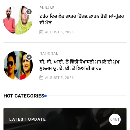
PUNJAB
ਟਰੱਕ ਵਿਚ ਲੋਡ ਗਾਡਰ ਡਿੱਗਣ ਕਾਰਨ ਹੋਈ ਮਾਂ-ਪੁੱਤਰ
ਦੀ ਮੌਤ
AUGUST 5, 2026
NATIONAL
ਸੀ. ਬੀ. ਆਈ. ਨੇ ਵਿੱਤੀ ਧੋਖਾਧੜੀ ਮਾਮਲੇ ਦੀ ਮੁੱਖ
ਮੁਲਜਮ ਯੂ. ਏ. ਈ. ਤੋਂ ਲਿਆਂਦੀ ਭਾਰਤ
AUGUST 5, 2026
HOT CATEGORIES
LATEST UPDATE
6461