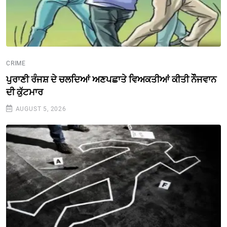
CRIME
ਪੁਰਾਣੀ ਰੰਜਸ਼ ਦੇ ਚਲਦਿਆਂ ਅਣਪਛਾਤੇ ਵਿਅਕਤੀਆਂ ਕੀਤੀ ਨੌੌਜਵਾਨ
ਦੀ ਕੁੱਟਮਾਰ
AUGUST 5, 2026