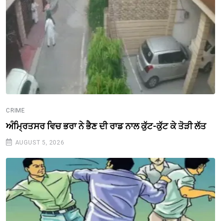
CRIME
ਅੰਮ੍ਰਿਤਸਰ ਵਿਚ ਭਰਾ ਨੇ ਭੈਣ ਦੀ ਰਾਡ ਨਾਲ ਕੁੱਟ-ਕੁੱਟ ਕੇ ਤੋੜੀ ਲੱਤ
AUGUST 5, 2026