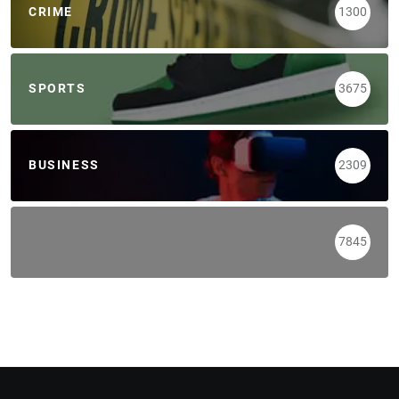
CRIME
1300
SPORTS
3675
BUSINESS
2309
7845