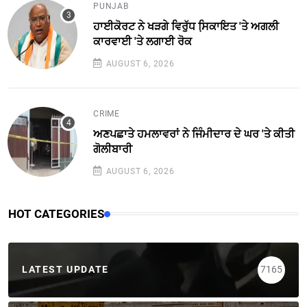
PUNJAB
ਹਾਈਕੋਰਟ ਨੇ ਖੜਗੇ ਵਿਰੁੱਧ ਸਿ਼ਕਾਇਤ 'ਤੇ ਅਗਲੀ
ਕਾਰਵਾਈ 'ਤੇ ਲਗਾਈ ਰੋਕ
AUGUST 6, 2026
CRIME
ਅਣਪਛਾਤੇ ਹਮਲਾਵਰਾਂ ਨੇ ਜਿੰਮੀਦਾਰ ਦੇ ਘਰ 'ਤੇ ਕੀਤੀ
ਗੋਲੀਬਾਰੀ
AUGUST 6, 2026
HOT CATEGORIES
LATEST UPDATE
7165