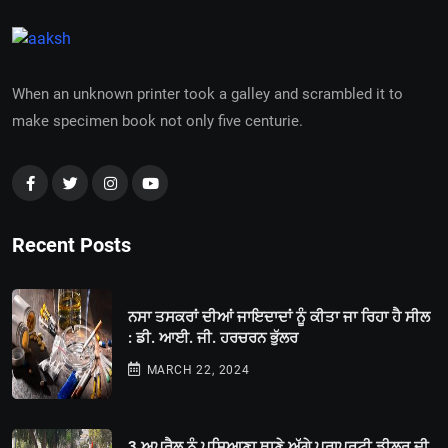
When an unknown printer took a galley and scrambled it to
make specimen book not only five centurie.
Recent Posts
ਨਸਾ ਤਸਕਰਾਂ ਦੀਆਂ ਜਾਇਦਾਦਾਂ ਨੂੰ ਕੀਤਾ ਜਾ ਰਿਹਾ ਹੈ ਸੀਲ
: ਡੀ. ਆਈ. ਜੀ. ਹਰਚਰਨ ਭੁੱਲਰ
MARCH 22, 2024
3 ਅਪ੍ਰੈਲ ਨੂੰ ਪਸਿਆਣਾ ਥਾਣੇ ਅੱਗੇ ਪ੍ਰਾਪਰਟੀ ਡੀਲਰ ਦੀ