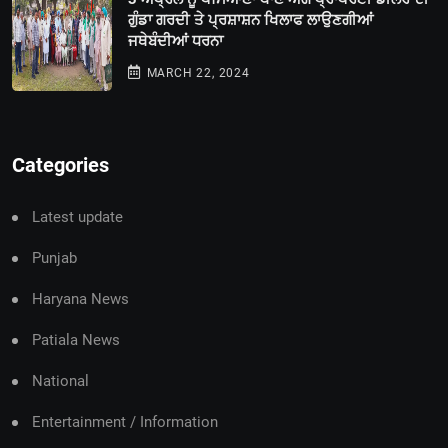
ਗੁੰਡਾ ਗਰਦੀ ਤੇ ਪ੍ਰਸ਼ਾਸ਼ਨ ਖਿਲਾਫ ਲਾਉਣਗੀਆਂ
ਜਥੇਬੰਦੀਆਂ ਧਰਨਾ
MARCH 22, 2024
Categories
Latest update
Punjab
Haryana News
Patiala News
National
Entertainment / Information