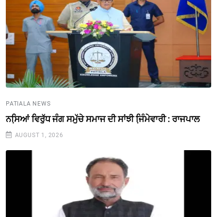
PATIALA NEWS
ਨਸਿ਼ਆਂ ਵਿਰੁੱਧ ਜੰਗ ਸਮੁੱਚੇ ਸਮਾਜ ਦੀ ਸਾਂਝੀ ਜਿ਼ੰਮੇਵਾਰੀ : ਰਾਜਪਾਲ
AUGUST 1, 2026