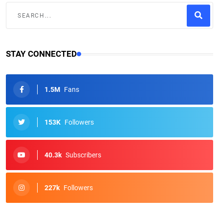
STAY CONNECTED
1.5M
Fans
153K
Followers
40.3k
Subscribers
227k
Followers