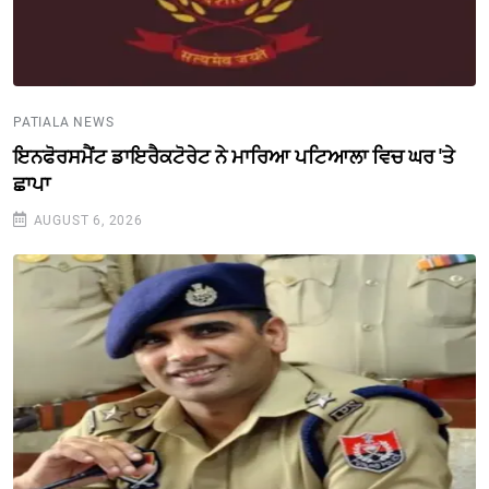
PATIALA NEWS
ਇਨਫੋਰਸਮੈਂਟ ਡਾਇਰੈਕਟੋਰੇਟ ਨੇ ਮਾਰਿਆ ਪਟਿਆਲਾ ਵਿਚ ਘਰ 'ਤੇ
ਛਾਪਾ
AUGUST 6, 2026