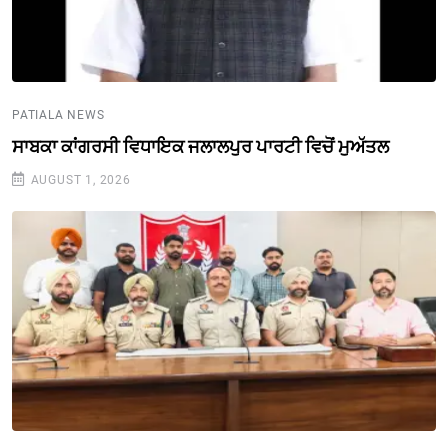
PATIALA NEWS
ਸਾਬਕਾ ਕਾਂਗਰਸੀ ਵਿਧਾਇਕ ਜਲਾਲਪੁਰ ਪਾਰਟੀ ਵਿਚੋਂ ਮੁਅੱਤਲ
AUGUST 1, 2026