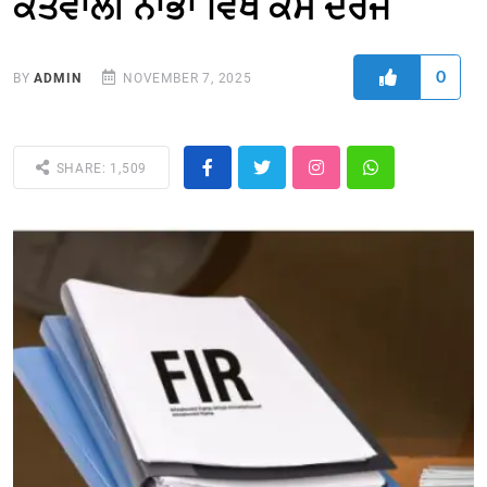
ਕੋਤਵਾਲੀ ਨਾਭਾ ਵਿਖੇ ਕੇਸ ਦਰਜ
0
BY
ADMIN
NOVEMBER 7, 2025
SHARE: 1,509