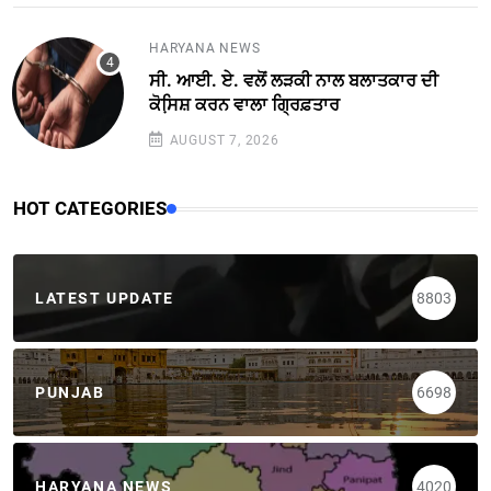
HARYANA NEWS
ਸੀ. ਆਈ. ਏ. ਵਲੋਂ ਲੜਕੀ ਨਾਲ ਬਲਾਤਕਾਰ ਦੀ
ਕੋਸਿ਼ਸ਼ ਕਰਨ ਵਾਲਾ ਗ੍ਰਿਫ਼ਤਾਰ
AUGUST 7, 2026
HOT CATEGORIES
LATEST UPDATE
8803
PUNJAB
6698
HARYANA NEWS
4020