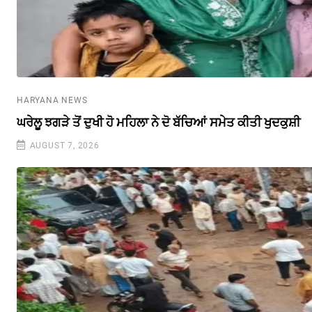
HARYANA NEWS
ਘਰੇਲੂ ਝਗੜੇ ਤੋਂ ਦੁਖੀ ਹੋ ਮਹਿਲਾ ਨੇ ਦੋ ਬੱਚਿਆਂ ਸਮੇਤ ਕੀਤੀ ਖੁਦਕੁਸ਼ੀ
AUGUST 7, 2026