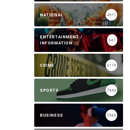
NATIONAL
4871
ENTERTAINMENT /
647
INFORMATION
CRIME
6179
SPORTS
7444
BUSINESS
5986