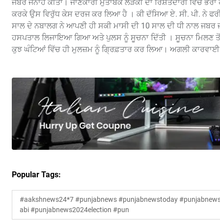
ਜਬਰ ਜਨਾਹ ਕੀਤਾ। ਜਾਣਕਾਰੀ ਮੁਤਾਬਕ ਲੜਕੀ ਦਾ ਰਿਸ਼ਤੇਦਾਰੀ ਵਿਚ ਭਰਾ ਹੀ 
ਕਰਕੇ ਉਸ ਵਿਰੁੱਧ ਕੇਸ ਦਰਜ ਕਰ ਲਿਆ ਹੈ । ਕੀ ਦੱਸਿਆ ਏ. ਸੀ. ਪੀ. ਨੇ ਫਰੀਦ
ਸਾਲ ਦੇ ਨਬਾਲਗ ਨੇ ਆਪਣੀ ਹੀ ਸਕੀ ਮਾਸੀ ਦੀ 10 ਸਾਲ ਦੀ ਧੀ ਨਾਲ ਜਬਰ ਜਨਾਹ ਕ
ਹਸਪਤਾਲ ਲਿਜਾਇਆ ਗਿਆ ਅਤੇ ਪੁਲਸ ਨੂੰ ਸੂਚਨਾ ਦਿੱਤੀ । ਸੂਚਨਾ ਮਿਲਣ ਤੋ
ਕੁਝ ਘੰਟਿਆਂ ਵਿੱਚ ਹੀ ਮੁਲਜ਼ਮ ਨੂੰ ਗ੍ਰਿਫ਼ਤਾਰ ਕਰ ਲਿਆ। ਅਗਲੀ ਕਾਰਵਾਈ 
Popular Tags:
#aakshnews24*7 #punjabnews #punjabnewstoday #punjabnewsl
abi #punjabnews2024election #pun