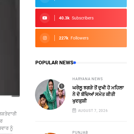
40.3k
Subscribers
227k
Followers
POPULAR NEWS
HARYANA NEWS
ਘਰੇਲੂ ਝਗੜੇ ਤੋਂ ਦੁਖੀ ਹੋ ਮਹਿਲਾ
ਨੇ ਦੋ ਬੱਚਿਆਂ ਸਮੇਤ ਕੀਤੀ
ਖੁਦਕੁਸ਼ੀ
AUGUST 7, 2026
ਸ਼ਤੇਦਾਰੀ
ਾਰ
ਵਾਰ ਨੂੰ
PUNJAB