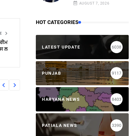
AUGUST 7, 2026
HOT CATEGORIES
LE
ਪਰੀਮ
LATEST UPDATE
6038
ਪਸ ਲ
PUNJAB
9117
HARYANA NEWS
8403
PATIALA NEWS
3390