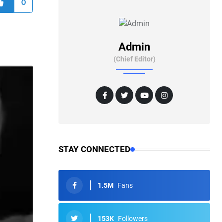
0
Admin
(Chief Editor)
STAY CONNECTED
1.5M
Fans
153K
Followers