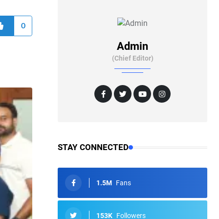
0
Admin
(Chief Editor)
STAY CONNECTED
1.5M
Fans
153K
Followers