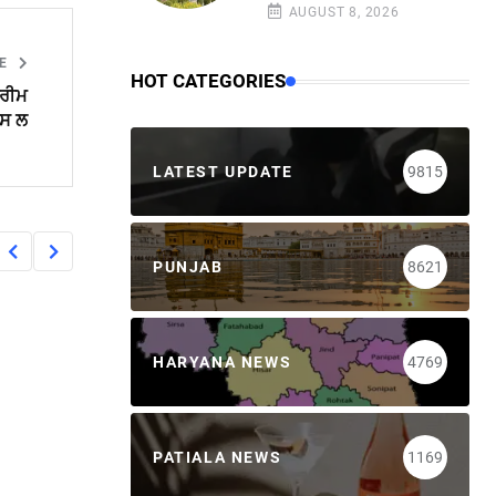
AUGUST 8, 2026
LE
HOT CATEGORIES
ਪਰੀਮ
ਪਸ ਲ
LATEST UPDATE
9815
PUNJAB
8621
HARYANA NEWS
4769
PATIALA NEWS
1169