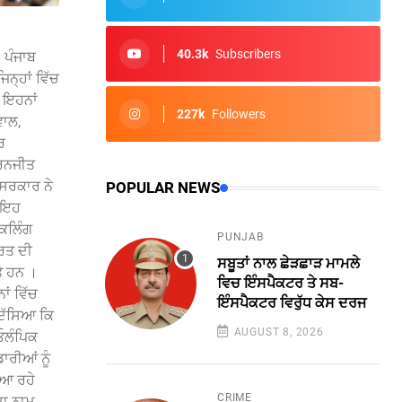
40.3k
Subscribers
 ਪੰਜਾਬ
ਨ੍ਹਾਂ ਵਿੱਚ
 ਇਹਨਾਂ
227k
Followers
ਵਾਲ,
ਰ
ਚਰਨਜੀਤ
 ਸਰਕਾਰ ਨੇ
POPULAR NEWS
ੰ ਇਹ
ਈਕਲਿੰਗ
PUNJAB
ਾਰਤ ਦੀ
ਸਬੂਤਾਂ ਨਾਲ ਛੇੜਛਾੜ ਮਾਮਲੇ
ਤੇ ਹਨ ।
ਵਿਚ ਇੰਸਪੈਕਟਰ ਤੇ ਸਬ-
ਾਂ ਵਿੱਚ
ਇੰਸਪੈਕਟਰ ਵਿਰੁੱਧ ਕੇਸ ਦਰਜ
 ਦੱਸਿਆ ਕਿ
AUGUST 8, 2026
 ਓਲੰਪਿਕ
ਾਰੀਆਂ ਨੂੰ
 ਆ ਰਹੇ
CRIME
ਦਾ ਨਾਮ