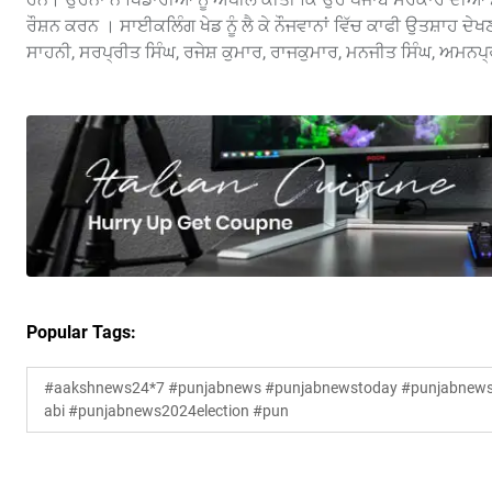
ਰੌਸ਼ਨ ਕਰਨ । ਸਾਈਕਲਿੰਗ ਖੇਡ ਨੂੰ ਲੈ ਕੇ ਨੌਜਵਾਨਾਂ ਵਿੱਚ ਕਾਫੀ ਉਤਸ਼ਾਹ ਦੇ
ਸਾਹਨੀ, ਸਰਪ੍ਰੀਤ ਸਿੰਘ, ਰਜੇਸ਼ ਕੁਮਾਰ, ਰਾਜਕੁਮਾਰ, ਮਨਜੀਤ ਸਿੰਘ, ਅਮਨਪ੍ਰ
Popular Tags:
#aakshnews24*7 #punjabnews #punjabnewstoday #punjabnewsl
abi #punjabnews2024election #pun