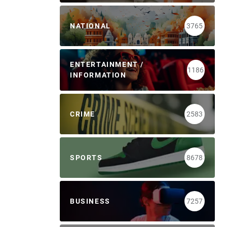
NATIONAL
3765
ENTERTAINMENT /
1186
INFORMATION
CRIME
2583
SPORTS
8678
BUSINESS
7257