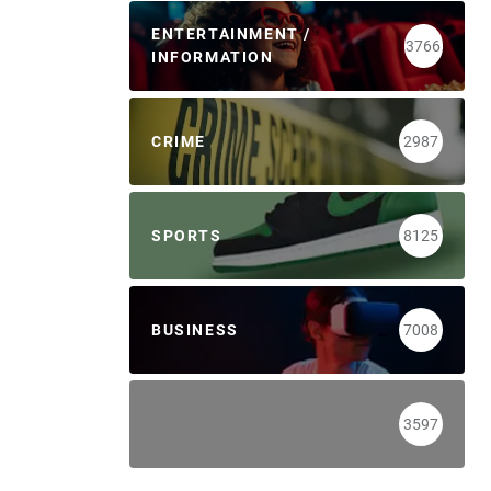
ENTERTAINMENT /
3766
INFORMATION
CRIME
2987
SPORTS
8125
BUSINESS
7008
3597