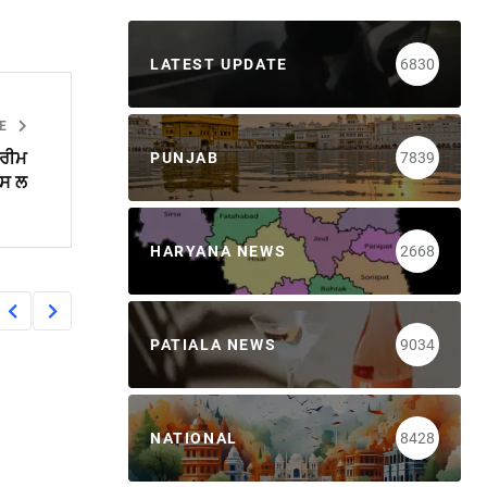
LATEST UPDATE
6830
LE
ਪਰੀਮ
PUNJAB
7839
ਪਸ ਲ
HARYANA NEWS
2668
PATIALA NEWS
9034
NATIONAL
8428