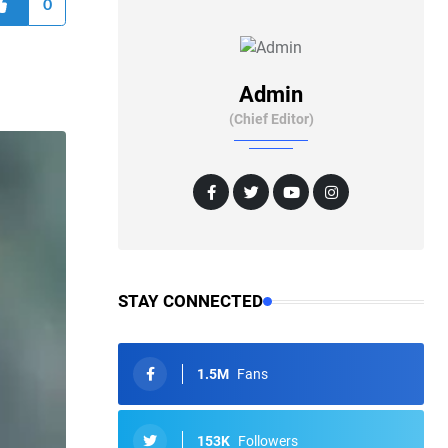
0
Admin
(Chief Editor)
STAY CONNECTED
1.5M
Fans
153K
Followers