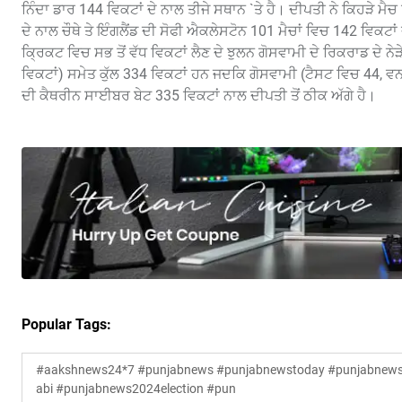
ਨਿੰਦਾ ਡਾਰ 144 ਵਿਕਟਾਂ ਦੇ ਨਾਲ ਤੀਜੇ ਸਥਾਨ `ਤੇ ਹੈ। ਦੀਪਤੀ ਨੇ ਕਿਹੜੇ ਮ
ਦੇ ਨਾਲ ਚੌਥੇ ਤੇ ਇੰਗਲੈਂਡ ਦੀ ਸੋਫੀ ਐਕਲੇਸਟੋਨ 101 ਮੈਚਾਂ ਵਿਚ 142 ਵਿਕਟਾ
ਕ੍ਰਿਕਟ ਵਿਚ ਸਭ ਤੋਂ ਵੱਧ ਵਿਕਟਾਂ ਲੈਣ ਦੇ ਝੁਲਨ ਗੋਸਵਾਮੀ ਦੇ ਰਿਕਰਾਡ ਦੇ ਨ
ਵਿਕਟਾਂ) ਸਮੇਤ ਕੁੱਲ 334 ਵਿਕਟਾਂ ਹਨ ਜਦਕਿ ਗੋਸਵਾਮੀ (ਟੈਸਟ ਵਿਚ 44, ਵਨ ਡ
ਦੀ ਕੈਥਰੀਨ ਸਾਈਬਰ ਬੇਟ 335 ਵਿਕਟਾਂ ਨਾਲ ਦੀਪਤੀ ਤੋਂ ਠੀਕ ਅੱਗੇ ਹੈ।
Popular Tags:
#aakshnews24*7 #punjabnews #punjabnewstoday #punjabnewsl
abi #punjabnews2024election #pun