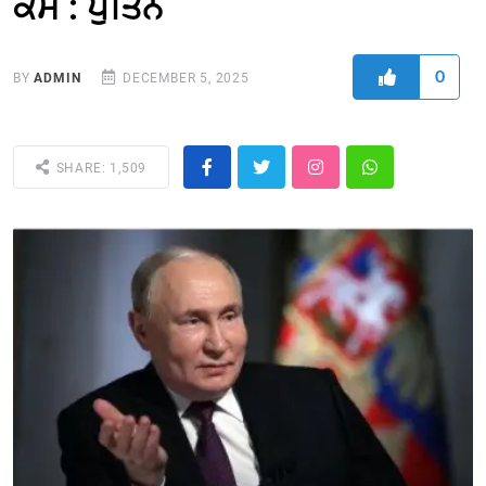
ਕੰਮ : ਪੁਤਿਨ
0
BY
ADMIN
DECEMBER 5, 2025
SHARE: 1,509