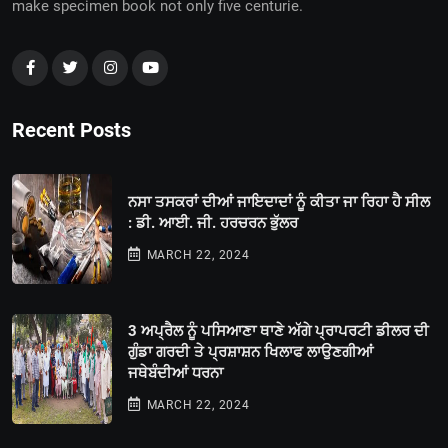
make specimen book not only five centurie.
Recent Posts
ਨਸਾ ਤਸਕਰਾਂ ਦੀਆਂ ਜਾਇਦਾਦਾਂ ਨੂੰ ਕੀਤਾ ਜਾ ਰਿਹਾ ਹੈ ਸੀਲ
: ਡੀ. ਆਈ. ਜੀ. ਹਰਚਰਨ ਭੁੱਲਰ
MARCH 22, 2024
3 ਅਪ੍ਰੈਲ ਨੂੰ ਪਸਿਆਣਾ ਥਾਣੇ ਅੱਗੇ ਪ੍ਰਾਪਰਟੀ ਡੀਲਰ ਦੀ
ਗੁੰਡਾ ਗਰਦੀ ਤੇ ਪ੍ਰਸ਼ਾਸ਼ਨ ਖਿਲਾਫ ਲਾਉਣਗੀਆਂ
ਜਥੇਬੰਦੀਆਂ ਧਰਨਾ
MARCH 22, 2024