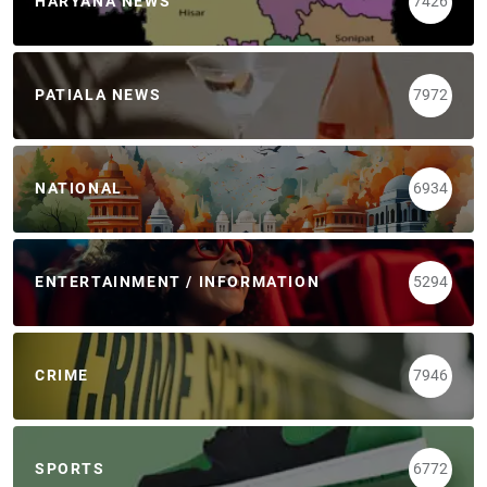
HARYANA NEWS
7426
PATIALA NEWS
7972
NATIONAL
6934
ENTERTAINMENT / INFORMATION
5294
CRIME
7946
SPORTS
6772