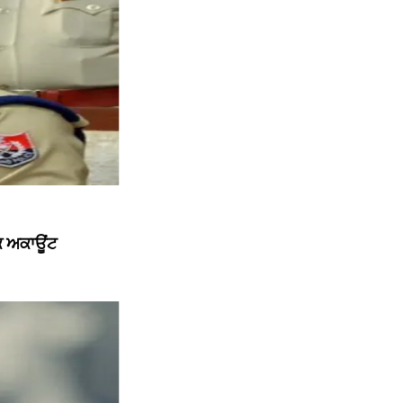
ੱਕ ਅਕਾਊਂਟ