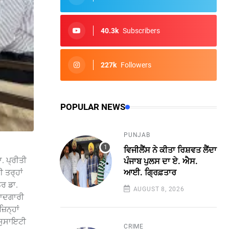
40.3k
Subscribers
227k
Followers
POPULAR NEWS
PUNJAB
ਵਿਜੀਲੈਂਸ ਨੇ ਕੀਤਾ ਰਿਸ਼ਵਤ ਲੈਂਦਾ
. ਪ੍ਰੀਤੀ
ਪੰਜਾਬ ਪੁਲਸ ਦਾ ਏ. ਐਸ.
ਆਈ. ਗ੍ਰਿਫ਼ਤਾਰ
 ਤਰ੍ਹਾਂ
ਰ ਡਾ.
AUGUST 8, 2026
 ਯਾਦਗਾਰੀ
ਿਨ੍ਹਾਂ
 ਸੁਸਾਇਟੀ
CRIME