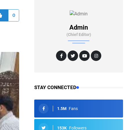
0
Admin
(Chief Editor)
STAY CONNECTED
1.5M
Fans
153K
Followers