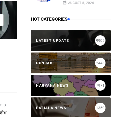
AUGUST 8, 2026
HOT CATEGORIES
LATEST UPDATE
9905
PUNJAB
2448
HARYANA NEWS
7971
LE
PATIALA NEWS
1359
ਪਰੀਮ