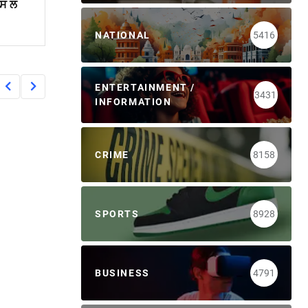
ਪਸ ਲ
NATIONAL
5416
ENTERTAINMENT /
3431
INFORMATION
CRIME
8158
SPORTS
8928
BUSINESS
4791