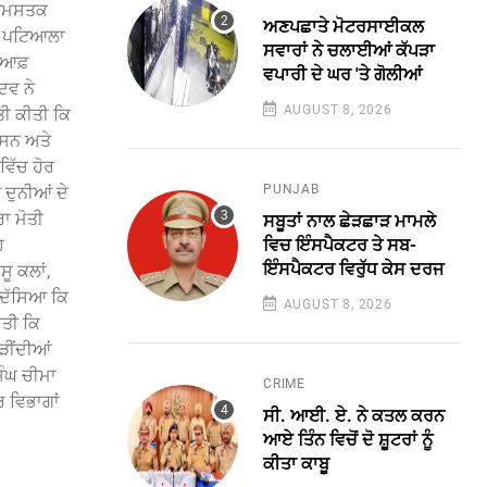
 ਨਤਮਸਤਕ
ਅਣਪਛਾਤੇ ਮੋਟਰਸਾਈਕਲ
ਜੇ ਪਟਿਆਲਾ
ਸਵਾਰਾਂ ਨੇ ਚਲਾਈਆਂ ਕੱਪੜਾ
ਡ ਆਫ਼
ਵਪਾਰੀ ਦੇ ਘਰ 'ਤੇ ਗੋਲੀਆਂ
ਦਵ ਨੇ
AUGUST 8, 2026
ਤੀ ਕੀਤੀ ਕਿ
ਾਸਨ ਅਤੇ
ਵਿੱਚ ਹੋਰ
PUNJAB
 ਦੁਨੀਆਂ ਦੇ
ਾ ਮੋਤੀ
ਸਬੂਤਾਂ ਨਾਲ ਛੇੜਛਾੜ ਮਾਮਲੇ
ਵਿਚ ਇੰਸਪੈਕਟਰ ਤੇ ਸਬ-
ਹ
ਇੰਸਪੈਕਟਰ ਵਿਰੁੱਧ ਕੇਸ ਦਰਜ
ੂ ਕਲਾਂ,
ਂ ਦੱਸਿਆ ਕਿ
AUGUST 8, 2026
ੀਤੀ ਕਿ
ੋੜੀਂਦੀਆਂ
ਿੰਘ ਚੀਮਾ
CRIME
 ਵਿਭਾਗਾਂ
ਸੀ. ਆਈ. ਏ. ਨੇ ਕਤਲ ਕਰਨ
ਆਏ ਤਿੰਨ ਵਿਚੋਂ ਦੋ ਸ਼ੂਟਰਾਂ ਨੂੰ
ਕੀਤਾ ਕਾਬੂ