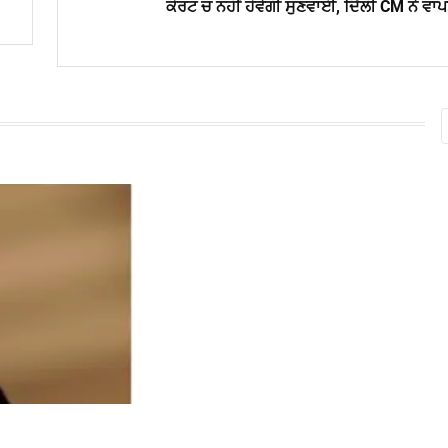
ਕੋਰਟ ਚ ਨਹੀਂ ਹੋਵੇਗੀ ਸੁਣਵਾਈ, ਦਿੱਲੀ CM ਨੇ ਵਾ