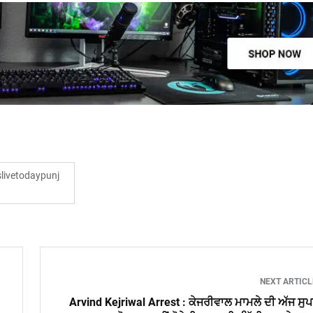
ivetodaypunj
NEXT ARTIC
Arvind Kejriwal Arrest : ਕੇਜਰੀਵਾਲ ਮਾਮਲੇ ਦੀ ਅੱਜ ਸੁ