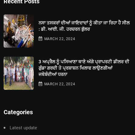
Recent Posts
ਨਸਾ ਤਸਕਰਾਂ ਦੀਆਂ ਜਾਇਦਾਦਾਂ ਨੂੰ ਕੀਤਾ ਜਾ ਰਿਹਾ ਹੈ ਸੀਲ
: ਡੀ. ਆਈ. ਜੀ. ਹਰਚਰਨ ਭੁੱਲਰ
MARCH 22, 2024
3 ਅਪ੍ਰੈਲ ਨੂੰ ਪਸਿਆਣਾ ਥਾਣੇ ਅੱਗੇ ਪ੍ਰਾਪਰਟੀ ਡੀਲਰ ਦੀ
ਗੁੰਡਾ ਗਰਦੀ ਤੇ ਪ੍ਰਸ਼ਾਸ਼ਨ ਖਿਲਾਫ ਲਾਉਣਗੀਆਂ
ਜਥੇਬੰਦੀਆਂ ਧਰਨਾ
MARCH 22, 2024
Categories
Latest update