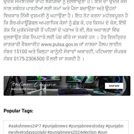
ਉਦੇਸ਼ ਸਮਝੌਤਿਆਂ ਰਾਹੀਂ ਝਗੜਿਆਂ ਨੂੰ ਸੁਲਝਾਉਣਾ ਹੈ। ਇਸ ਦਾ ਉਦੇਸ਼ ਕੇਸ
ਨਾਲ ਸਬੰਧਤ ਪਾਰਟੀਆਂ ਲਈ ਸਮਾਂ ਅਤੇ ਪੈਸਾ ਬਚਾਉਣਾ ਅਤੇ ਉਹਨਾਂ
ਵਿਚਕਾਰ ਨਿੱਜੀ ਦੁਸ਼ਮਣੀ ਨੂੰ ਘਟਾਉਣਾ ਹੈ। ਇਹ ਨੋਟ ਕਰਨਾ ਮਹੱਤਵਪੂਰਨ ਹੈ
ਕਿ ਗੈਰ-ਕੰਪਾਊਂਡੇਬਲ ਅਪਰਾਧਿਕ ਕੇਸਾਂ ਨੂੰ ਛੱਡ ਕੇ, ਹਰ ਕਿਸਮ ਦੇ ਕੇਸ, ਇੱਥੋਂ
ਤੱਕ ਕਿ ਮੁਕੱਦਮੇਬਾਜ਼ੀ ਤੋਂ ਪਹਿਲਾਂ ਦੇ ਪੜਾਅ ਤੇ ਵੀ, ਲੋਕ ਅਦਾਲਤਾਂ ਵਿੱਚ
ਸੁਲਝਾਉਣ ਯੋਗ ਨਿਪਟਾਰੇ ਲਈ ਪੇਸ਼ ਕੀਤੇ ਜਾ ਸਕਦੇ ਹਨ । ਹੋਰ ਵਿਸਤ੍ਰਿਤ
ਜਾਣਕਾਰੀ ਵੈਬਸਾਈਟ www.pulsa.gov.in ਜਾਂ ਨਾਲਸਾ ਹੈਲਪ ਲਾਈਨ
ਨੰਬਰ 15100 ਅਤੇ ਜ਼ਿਲ੍ਹਾ ਕਾਨੂੰਨੀ ਸੇਵਾਵਾਂ ਅਥਾਰਟੀ, ਪਟਿਆਲਾ ਸੰਪਰਕ
ਨੰਬਰ 0175-2306500 ਤੋਂ ਲਈ ਜਾ ਸਕਦੀ ਹੈ ।
Popular Tags:
#aakshnews24*7 #punjabnews #punjabnewstoday #punjabn
ewslivetodaypunjabi #punjabnews2024election #pun