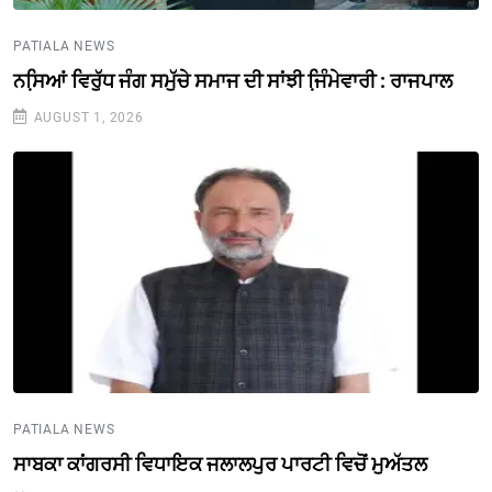
PATIALA NEWS
ਨਸਿ਼ਆਂ ਵਿਰੁੱਧ ਜੰਗ ਸਮੁੱਚੇ ਸਮਾਜ ਦੀ ਸਾਂਝੀ ਜਿ਼ੰਮੇਵਾਰੀ : ਰਾਜਪਾਲ
AUGUST 1, 2026
PATIALA NEWS
ਸਾਬਕਾ ਕਾਂਗਰਸੀ ਵਿਧਾਇਕ ਜਲਾਲਪੁਰ ਪਾਰਟੀ ਵਿਚੋਂ ਮੁਅੱਤਲ