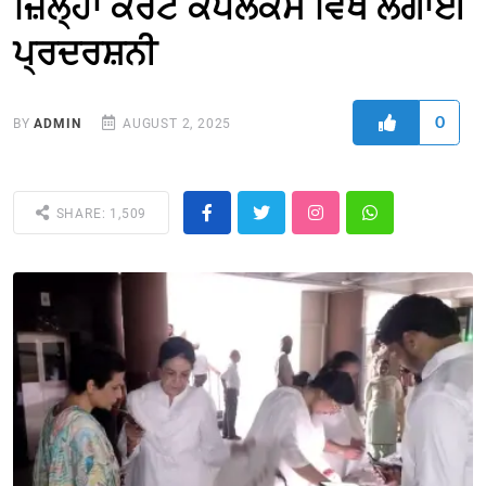
ਜ਼ਿਲ੍ਹਾ ਕੋਰਟ ਕੰਪਲੈਕਸ ਵਿਖੇ ਲਗਾਈ
ਪ੍ਰਦਰਸ਼ਨੀ
0
BY
ADMIN
AUGUST 2, 2025
SHARE: 1,509