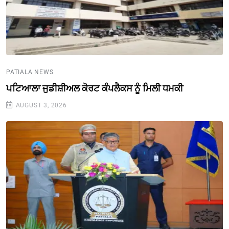
PATIALA NEWS
ਪਟਿਆਲਾ ਜੁਡੀਸ਼ੀਅਲ ਕੋਰਟ ਕੰਪਲੈਕਸ ਨੂੰ ਮਿਲੀ ਧਮਕੀ
AUGUST 3, 2026