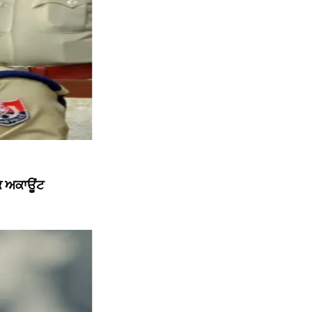
ੱਕ ਅਕਾਊਂਟ