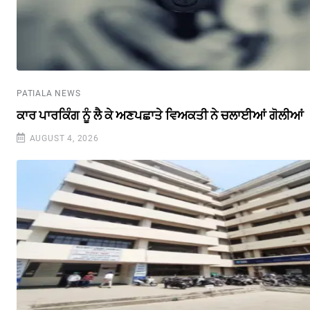
PATIALA NEWS
ਕਾਰ ਪਾਰਕਿੰਗ ਨੂੰ ਲੈ ਕੇ ਅਣਪਛਾਤੇ ਵਿਅਕਤੀ ਨੇ ਚਲਾਈਆਂ ਗੋਲੀਆਂ
AUGUST 4, 2026