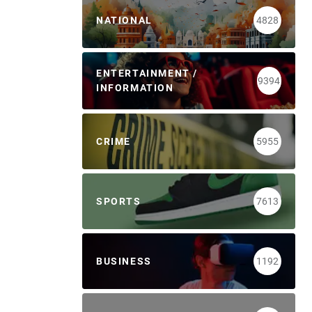
NATIONAL
4828
ENTERTAINMENT /
9394
INFORMATION
CRIME
5955
SPORTS
7613
BUSINESS
1192