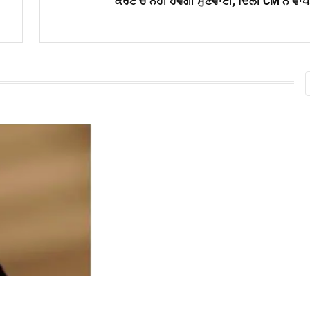
ਕੋਰਟ ਚ ਨਹੀਂ ਹੋਵੇਗੀ ਸੁਣਵਾਈ, ਦਿੱਲੀ CM ਨੇ ਵਾ