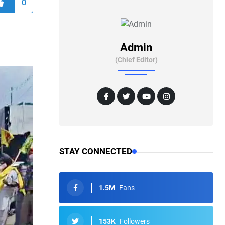
0
Admin
(Chief Editor)
STAY CONNECTED
1.5M
Fans
153K
Followers