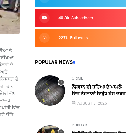
40.3k
Subscribers
227k
Followers
ੀਆਂ ਨੇ
ਸੁਰੱਖਿਆ
POPULAR NEWS
੍ਹਾਂ ਦੇ
 ਅਤੇ
ਕਿਸਾਨਾਂ ਦੇ
CRIME
 ਦਾ ਚਾਰ
ਨੌਜਵਾਨ ਦੀ ਹੱਤਿਆ ਦੇ ਮਾਮਲੇ
ਨੈਲ ਸਿੰਘ
ਵਿਚ ਨੌਜਵਾਨਾਂ ਵਿਰੁੱਧ ਕੇਸ ਦਰਜ
 ਭਾਜਪਾ
AUGUST 8, 2026
 ਖੀਰੀ ਵਿੱਚ
ੱਦੇ ਉੱਤੇ
PUNJAB