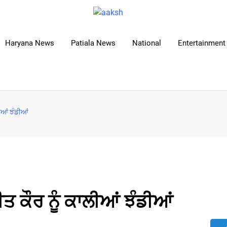
Haryana News
Patiala News
National
Entertainment 
ੀਆਂ ਝੰਡੀਆਂ
ਤ ਕੌਰ ਨੂੰ ਕਾਲੀਆਂ ਝੰਡੀਆਂ