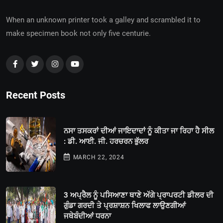
When an unknown printer took a galley and scrambled it to
make specimen book not only five centurie.
Recent Posts
ਨਸਾ ਤਸਕਰਾਂ ਦੀਆਂ ਜਾਇਦਾਦਾਂ ਨੂੰ ਕੀਤਾ ਜਾ ਰਿਹਾ ਹੈ ਸੀਲ
: ਡੀ. ਆਈ. ਜੀ. ਹਰਚਰਨ ਭੁੱਲਰ
MARCH 22, 2024
3 ਅਪ੍ਰੈਲ ਨੂੰ ਪਸਿਆਣਾ ਥਾਣੇ ਅੱਗੇ ਪ੍ਰਾਪਰਟੀ ਡੀਲਰ ਦੀ
ਗੁੰਡਾ ਗਰਦੀ ਤੇ ਪ੍ਰਸ਼ਾਸ਼ਨ ਖਿਲਾਫ ਲਾਉਣਗੀਆਂ
ਜਥੇਬੰਦੀਆਂ ਧਰਨਾ