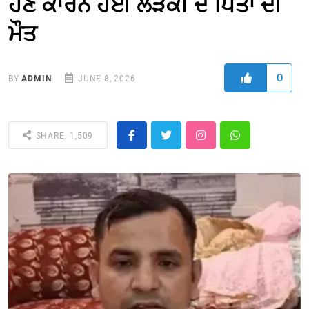
ਹੋਣ ਕਾਰਨ ਹੋਈ ਲੜਕੀ ਦੇ ਪਿਤਾ ਦੀ
ਮੌਤ
0
BY
ADMIN
JUNE 8, 2026
SHARE: 1,509