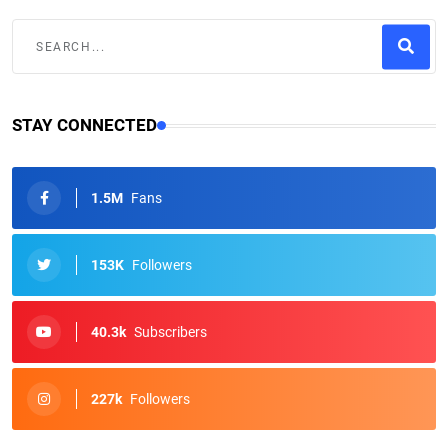
STAY CONNECTED
1.5M
Fans
153K
Followers
40.3k
Subscribers
227k
Followers