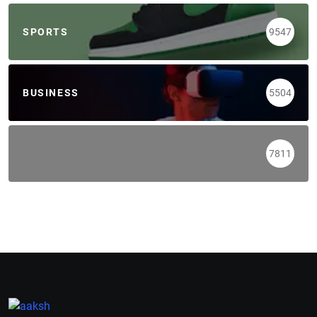
SPORTS
9547
BUSINESS
5504
7811