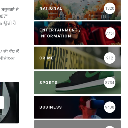
NATIONAL
1320
ਜ਼ੁਰਗਾਂ ਦੇ
007”
ਭਾਉਂਦੀ ਹੈ
ENTERTAINMENT /
7751
INFORMATION
ਦੀ ਵੱਧ ਤੋਂ
CRIME
912
ਰ ਸੀਨੀਅਰ
SPORTS
8734
BUSINESS
9438