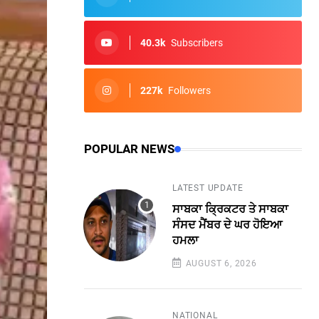
40.3k
Subscribers
227k
Followers
POPULAR NEWS
LATEST UPDATE
ਸਾਬਕਾ ਕ੍ਰਿਕਟਰ ਤੇ ਸਾਬਕਾ
ਸੰਸਦ ਮੈਂਬਰ ਦੇ ਘਰ ਹੋਇਆ
ਹਮਲਾ
AUGUST 6, 2026
NATIONAL