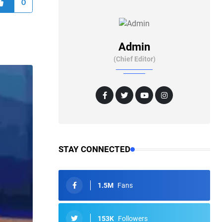
0
Admin
(Chief Editor)
STAY CONNECTED
1.5M
Fans
153K
Followers