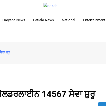
Haryana News
Patiala News
National
Entertainment 
ਾ ਸ਼ੁਰੂ
ਐਲਡਰਲਾਈਨ 14567 ਸੇਵਾ ਸ਼ੁਰੂ