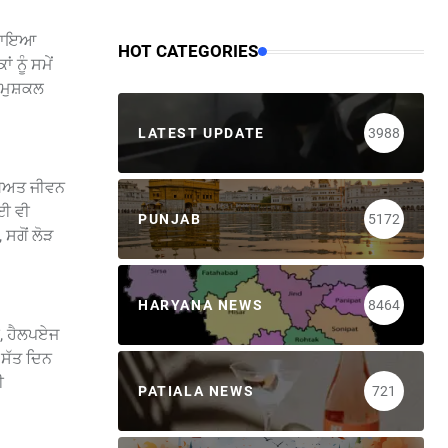
ਮਿਲਾਇਆ
HOT CATEGORIES
ਨੂੰ ਸਮੇਂ
 ਮੁਸ਼ਕਲ
LATEST UPDATE
3988
ੱਖਿਅਤ ਜੀਵਨ
ੋਈ ਵੀ
PUNJAB
5172
ਸਗੋਂ ਲੋੜ
HARYANA NEWS
8464
ਬ, ਹੈਲਪਏਜ
 ਸੱਤ ਦਿਨ
ੀ
PATIALA NEWS
721