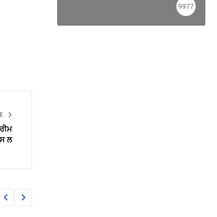
9977
LE
ਪਰੀਮ
ਪਸ ਲ