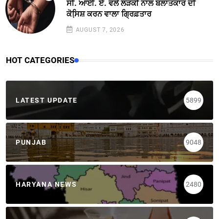
ਸੀ. ਆਈ. ਏ. ਵਲੋਂ ਲੜਕੀ ਨਾਲ ਬਲਾਤਕਾਰ ਦੀ
ਕੋਸਿ਼ਸ਼ ਕਰਨ ਵਾਲਾ ਗ੍ਰਿਫ਼ਤਾਰ
AUGUST 7, 2026
HOT CATEGORIES
LATEST UPDATE
5899
PUNJAB
9048
HARYANA NEWS
2480