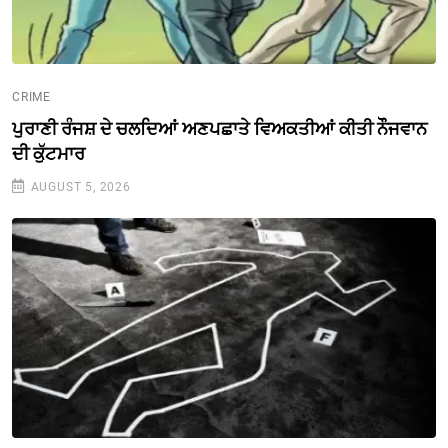
CRIME
ਪੁਰਾਣੀ ਰੰਜਸ਼ ਦੇ ਚਲਦਿਆਂ ਅਣਪਛਾਤੇ ਵਿਅਕਤੀਆਂ ਕੀਤੀ ਨੌੌਜਵਾਨ
ਦੀ ਕੁੱਟਮਾਰ
AUGUST 5, 2026