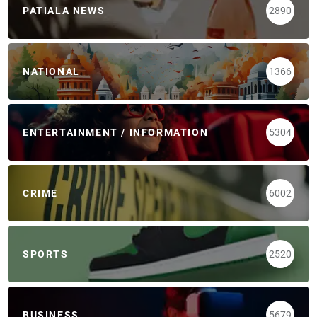
PATIALA NEWS
2890
NATIONAL
1366
ENTERTAINMENT / INFORMATION
5304
CRIME
6002
SPORTS
2520
BUSINESS
5679