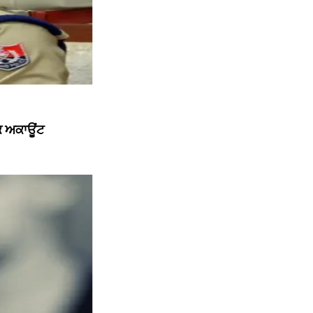
ੱਕ ਅਕਾਊਂਟ