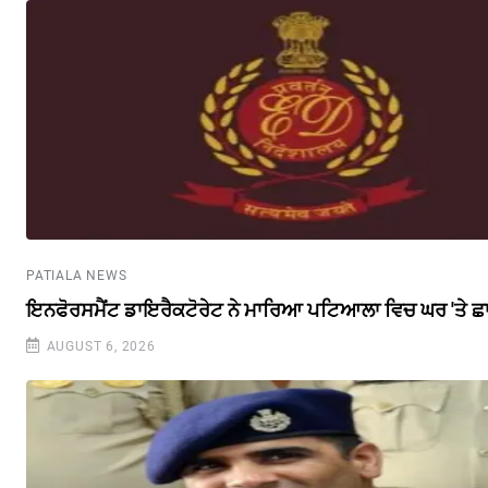
PATIALA NEWS
ਇਨਫੋਰਸਮੈਂਟ ਡਾਇਰੈਕਟੋਰੇਟ ਨੇ ਮਾਰਿਆ ਪਟਿਆਲਾ ਵਿਚ ਘਰ 'ਤੇ ਛ
AUGUST 6, 2026