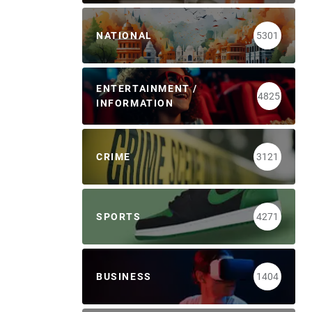
NATIONAL
5301
ENTERTAINMENT /
4825
INFORMATION
CRIME
3121
SPORTS
4271
BUSINESS
1404