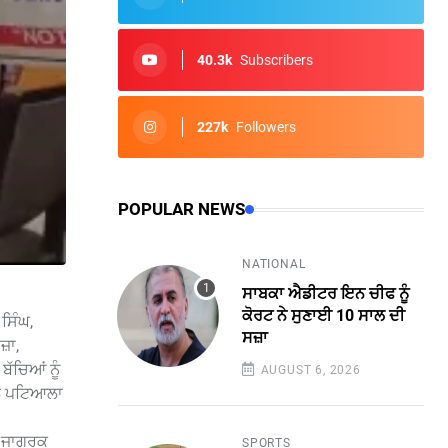
40.3k
Subscribers
227k
Followers
POPULAR NEWS
NATIONAL
ਸਾਬਕਾ ਐਡੀਟਰ ਇਨ ਚੀਫ ਨੂੰ
ਕੋਰਟ ਨੇ ਸੁਣਾਈ 10 ਸਾਲ ਦੀ
ਸਿੰਘ,
ਸਜ਼ਾ
਼ਾ,
ਬੱਚਿਆਂ ਨੂੰ
AUGUST 6, 2026
ੂਲ ਪਟਿਆਲਾ
 ਜਾਗਰੂਕ
SPORTS