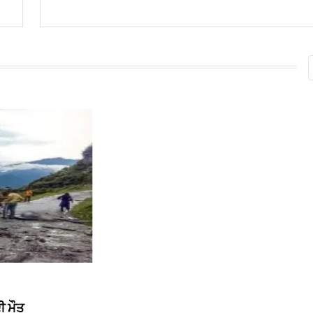
ੀ ਮੌਤ