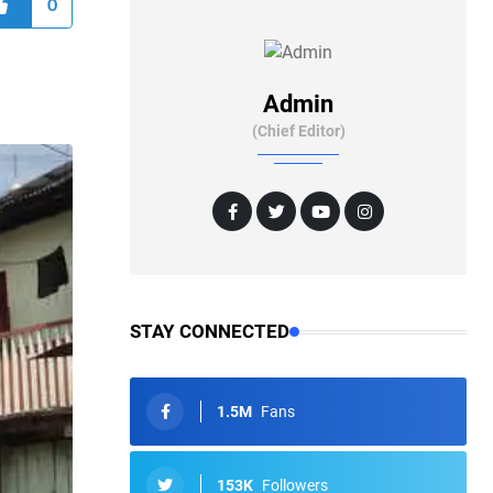
0
Admin
(Chief Editor)
STAY CONNECTED
1.5M
Fans
153K
Followers