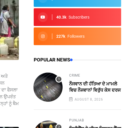
40.3k
Subscribers
227k
Followers
POPULAR NEWS
CRIME
ੈ ਅਤੇ
ੀਜਨ
ਨੌਜਵਾਨ ਦੀ ਹੱਤਿਆ ਦੇ ਮਾਮਲੇ
ਣ ਦਾ ਫੈਸਲਾ
ਵਿਚ ਨੌਜਵਾਨਾਂ ਵਿਰੁੱਧ ਕੇਸ ਦਰਜ
ਰਨ ਉਪਰੰਤ
AUGUST 8, 2026
ਹਾਂ ਨੂੰ ਥੈਮ
PUNJAB