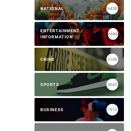
NATIONAL
6438
ENTERTAINMENT /
6686
INFORMATION
CRIME
3108
SPORTS
4643
BUSINESS
7973