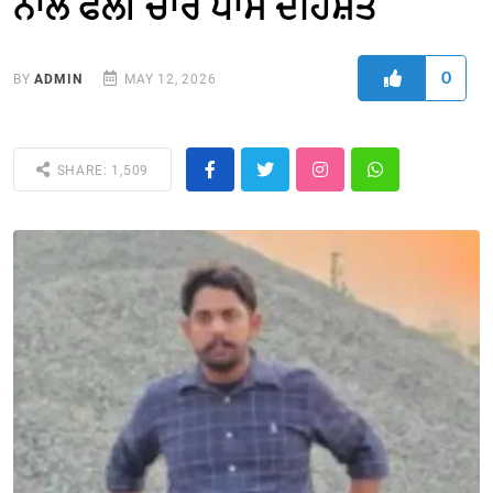
ਨਾਲ ਫੈਲੀ ਚਾਰੋਂ ਪਾਸੇ ਦਹਿਸ਼ਤ
0
BY
ADMIN
MAY 12, 2026
SHARE: 1,509