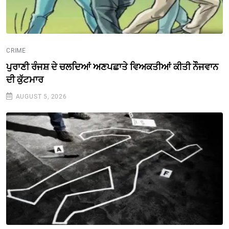
CRIME
ਪੁਰਾਣੀ ਰੰਜਸ਼ ਦੇ ਚਲਦਿਆਂ ਅਣਪਛਾਤੇ ਵਿਅਕਤੀਆਂ ਕੀਤੀ ਨੌੌਜਵਾਨ
ਦੀ ਕੁੱਟਮਾਰ
AUGUST 5, 2026