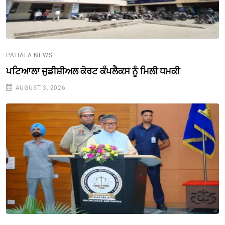
PATIALA NEWS
ਪਟਿਆਲਾ ਜੁਡੀਸ਼ੀਅਲ ਕੋਰਟ ਕੰਪਲੈਕਸ ਨੂੰ ਮਿਲੀ ਧਮਕੀ
AUGUST 3, 2026