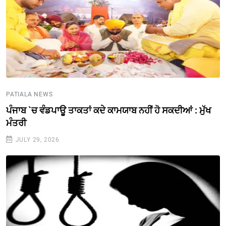
PATIALA NEWS
ਪੰਜਾਬ `ਚ ਵੰਡਪਾਊ ਤਾਕਤਾਂ ਕਦੇ ਕਾਮਯਾਬ ਨਹੀਂ ਹੋ ਸਕਦੀਆਂ : ਮੁੱਖ
ਮੰਤਰੀ
JULY 29, 2026