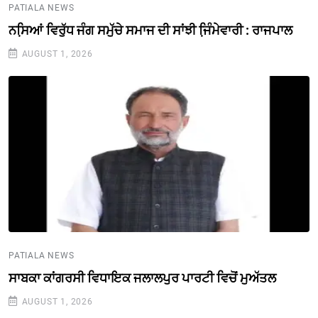
PATIALA NEWS
ਨਸਿ਼ਆਂ ਵਿਰੁੱਧ ਜੰਗ ਸਮੁੱਚੇ ਸਮਾਜ ਦੀ ਸਾਂਝੀ ਜਿ਼ੰਮੇਵਾਰੀ : ਰਾਜਪਾਲ
AUGUST 1, 2026
PATIALA NEWS
ਸਾਬਕਾ ਕਾਂਗਰਸੀ ਵਿਧਾਇਕ ਜਲਾਲਪੁਰ ਪਾਰਟੀ ਵਿਚੋਂ ਮੁਅੱਤਲ
AUGUST 1, 2026