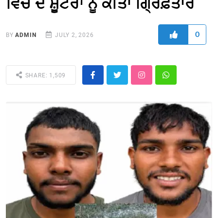
ਵਿਚ ਦੋ ਸ਼ੂਟਰਾਂ ਨੂੰ ਕੀਤਾ ਗ੍ਰਿਫ਼ਤਾਰ
0
BY
ADMIN
JULY 2, 2026
SHARE: 1,509