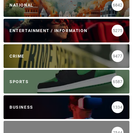
NATIONAL
6842
ENTERTAINMENT / INFORMATION
5275
CRIME
9477
SPORTS
6587
BUSINESS
1334
7544