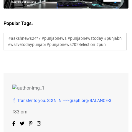
Popular Tags:
#aakshnews24*7 #punjabnews #punjabnewstoday #punjabn
ewslivetodaypunjabi #punjabnews2024election #pun
🖇 Transfer to you. SIGN IN >>> graph.org/BALANCE-3
f83lom