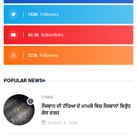
153K
Followers
40.3k
Subscribers
227k
Followers
POPULAR NEWS
CRIME
ਨੌਜਵਾਨ ਦੀ ਹੱਤਿਆ ਦੇ ਮਾਮਲੇ ਵਿਚ ਨੌਜਵਾਨਾਂ ਵਿਰੁੱਧ
ਕੇਸ ਦਰਜ
AUGUST 8, 2026