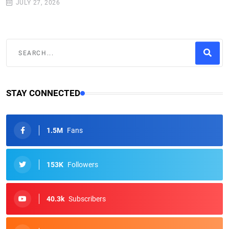
JULY 27, 2026
STAY CONNECTED
1.5M
Fans
153K
Followers
40.3k
Subscribers