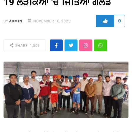
19 ਲੜਕਿਆਂ 'ਚ ਜਿੱਤਿਆ ਗੋਲਡ
0
BY
ADMIN
NOVEMBER 16, 2025
SHARE: 1,509