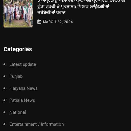
3 ਅਪ੍ਰੈਲ ਨੂੰ ਪਸਿਆਣਾ ਥਾਣੇ ਅੱਗੇ ਪ੍ਰਾਪਰਟੀ ਡੀਲਰ ਦੀ
ਗੁੰਡਾ ਗਰਦੀ ਤੇ ਪ੍ਰਸ਼ਾਸ਼ਨ ਖਿਲਾਫ ਲਾਉਣਗੀਆਂ
ਜਥੇਬੰਦੀਆਂ ਧਰਨਾ
MARCH 22, 2024
Categories
Latest update
Punjab
Haryana News
Patiala News
National
Entertainment / Information