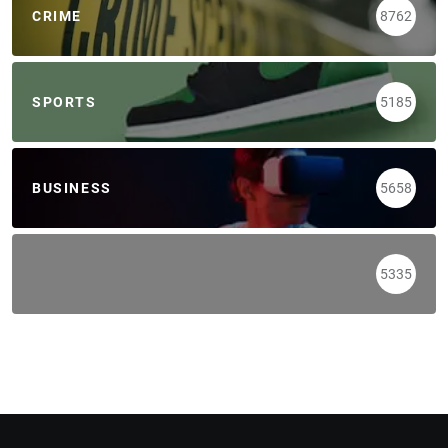
CRIME
8762
SPORTS
5185
BUSINESS
5658
5335