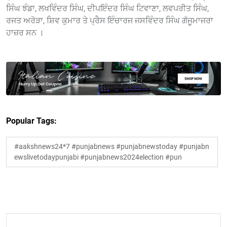
ਸਿੰਘ ਝੰਡਾ, ਲਖਵਿੰਦਰ ਸਿੰਘ, ਦੀਪਇੰਦਰ ਸਿੰਘ ਟਿਵਾਣਾ, ਲਵਪਰੀਤ ਸਿੰਘ,
ਰਜਤ ਅਰੋੜਾ, ਸ਼ਿਵ ਕੁਮਾਰ ਤੇ ਪ੍ਰੈਸ ਇੰਚਾਰਜ ਜਸਵਿੰਦਰ ਸਿੰਘ ਗੱਜੂਮਾਜਰਾ
ਹਾਜ਼ਰ ਸਨ ।
Popular Tags:
#aakshnews24*7 #punjabnews #punjabnewstoday #punjabn
ewslivetodaypunjabi #punjabnews2024election #pun