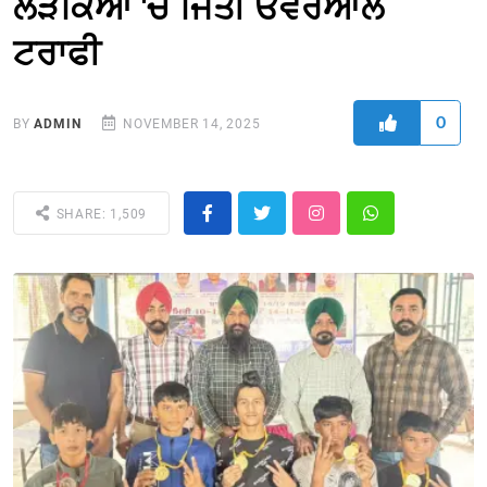
ਲੜਕਿਆਂ 'ਚ ਜਿੱਤੀ ਓਵਰਆਲ
ਟਰਾਫੀ
0
BY
ADMIN
NOVEMBER 14, 2025
SHARE: 1,509