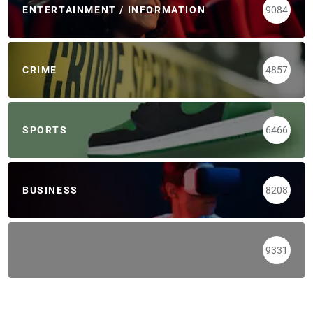
ENTERTAINMENT / INFORMATION
9084
CRIME
4857
SPORTS
6466
BUSINESS
8208
9331