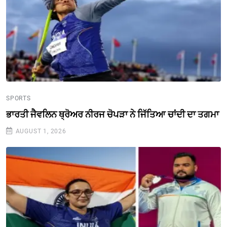
SPORTS
ਭਾਰਤੀ ਜੈਵਲਿਨ ਥ੍ਰੋਅਰ ਨੀਰਜ ਚੋਪੜਾ ਨੇ ਜਿੱਤਿਆ ਚਾਂਦੀ ਦਾ ਤਗਮਾ
AUGUST 1, 2026