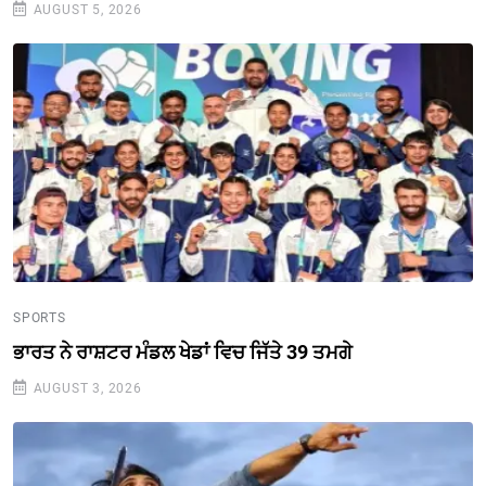
AUGUST 5, 2026
SPORTS
ਭਾਰਤ ਨੇ ਰਾਸ਼ਟਰ ਮੰਡਲ ਖੇਡਾਂ ਵਿਚ ਜਿੱਤੇ 39 ਤਮਗੇ
AUGUST 3, 2026