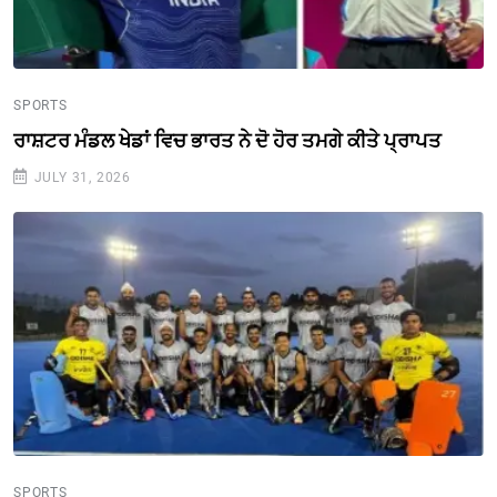
SPORTS
ਰਾਸ਼ਟਰ ਮੰਡਲ ਖੇਡਾਂ ਵਿਚ ਭਾਰਤ ਨੇ ਦੋ ਹੋਰ ਤਮਗੇ ਕੀਤੇ ਪ੍ਰਾਪਤ
JULY 31, 2026
SPORTS