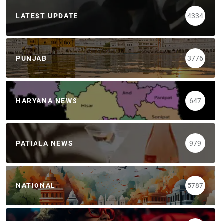
LATEST UPDATE
4334
PUNJAB
3776
HARYANA NEWS
647
PATIALA NEWS
979
NATIONAL
5787