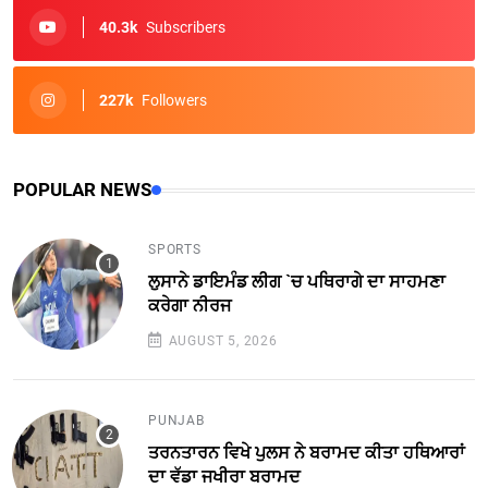
40.3k
Subscribers
227k
Followers
POPULAR NEWS
SPORTS
ਲੁਸਾਨੇ ਡਾਇਮੰਡ ਲੀਗ `ਚ ਪਥਿਰਾਗੇ ਦਾ ਸਾਹਮਣਾ
ਕਰੇਗਾ ਨੀਰਜ
AUGUST 5, 2026
PUNJAB
ਤਰਨਤਾਰਨ ਵਿਖੇ ਪੁਲਸ ਨੇ ਬਰਾਮਦ ਕੀਤਾ ਹਥਿਆਰਾਂ
ਦਾ ਵੱਡਾ ਜਖੀਰਾ ਬਰਾਮਦ