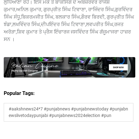
ਲੁਧਿਆਣਾ ਰਹੇ। ਇਸ ਮੌਕੇ ਤੇ ਬਾਕਸਿੰਗ ਦੇ ਅਬਜ਼ਰਵਰ ਰਾਜੇਸ਼
ਕੁਮਾਰ,ਅਨਿਲ ਕੁਮਾਰ, ਗੁਰਪ੍ਰੀਤ ਸਿੰਘ ਟਿਵਾਣਾ, ਰਾਜਿੰਦਰ ਸਿੰਘ,ਗੁਰਵਿੰਦਰ
ਸਿੰਘ ਸੰਧੂ,ਬਿਕਰਮਜੀਤ ਸਿੰਘ, ਬਲਕਾਰ ਸਿੰਘ,ਗੌਰਵ ਬਿਰਦੀ, ਗੁਰਪ੍ਰੀਤ ਸਿੰਘ
ਝੰਡਾ,ਲਖਵਿੰਦਰ ਸਿੰਘ,ਦੀਪਇੰਦਰ ਸਿੰਘ ਟਿਵਾਣਾ,ਲਵਪਰੀਤ ਸਿੰਘ,ਰਜਤ
ਅਰੋੜਾ,ਸ਼ਿਵ ਕੁਮਾਰ ਤੇ ਪ੍ਰੈਸ ਇੰਚਾਰਜ ਜਸਵਿੰਦਰ ਸਿੰਘ ਗੱਜੂਮਾਜਰਾ ਹਾਜ਼ਰ
ਸਨ ।
Popular Tags:
#aakshnews24*7 #punjabnews #punjabnewstoday #punjabn
ewslivetodaypunjabi #punjabnews2024election #pun