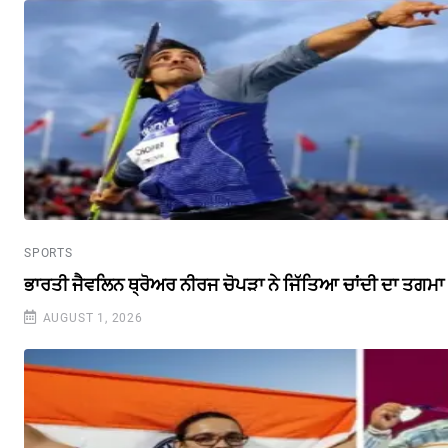
SPORTS
ਭਾਰਤੀ ਜੈਵਲਿਨ ਥ੍ਰੋਅਰ ਨੀਰਜ ਚੋਪੜਾ ਨੇ ਜਿੱਤਿਆ ਚਾਂਦੀ ਦਾ ਤਗਮਾ
AUGUST 1, 2026