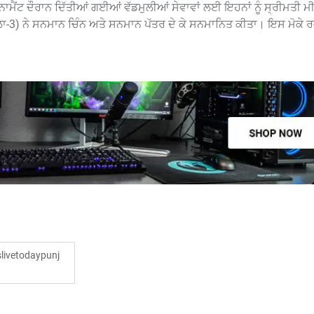
ਮੈਂਟ ਦੌਰਾਨ ਦਿੱਤੀਆਂ ਗਈਆਂ ਵੱਡਮੁਲੀਆਂ ਸੇਵਾਵਾਂ ਲਈ ਇਹਨਾਂ ਨੂੰ ਸ੍ਰੀਮਤੀ ਮ
ਾ-3) ਨੇ ਸਨਮਾਨ ਚਿੰਨ ਅਤੇ ਸਨਮਾਨ ਪੱਤਰ ਦੇ ਕੇ ਸਨਮਾਨਿਤ ਕੀਤਾ। ਇਸ ਮੋਕੇ ਰ
ivetodaypunj