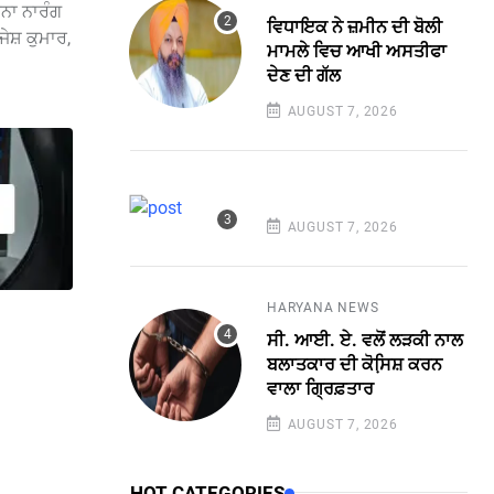
ੀਨਾ ਨਾਰੰਗ
ਵਿਧਾਇਕ ਨੇ ਜ਼ਮੀਨ ਦੀ ਬੋਲੀ
ਜੇਸ਼ ਕੁਮਾਰ,
ਮਾਮਲੇ ਵਿਚ ਆਖੀ ਅਸਤੀਫਾ
ਦੇਣ ਦੀ ਗੱਲ
AUGUST 7, 2026
AUGUST 7, 2026
HARYANA NEWS
ਸੀ. ਆਈ. ਏ. ਵਲੋਂ ਲੜਕੀ ਨਾਲ
ਬਲਾਤਕਾਰ ਦੀ ਕੋਸਿ਼ਸ਼ ਕਰਨ
ਵਾਲਾ ਗ੍ਰਿਫ਼ਤਾਰ
AUGUST 7, 2026
HOT CATEGORIES