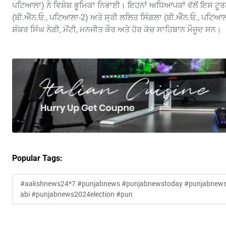
ਪਟਿਆਲਾ) ਨੇ ਵਿਸ਼ੇਸ਼ ਭੂਮਿਕਾ ਨਿਭਾਈ। ਇਹਨਾਂ ਅਧਿਆਪਕਾਂ ਵੱਲੋਂ ਇਸ ਟੂਰਨਾ
(ਬੀ.ਐੱਨ.ਓ., ਪਟਿਆਲਾ-2) ਅਤੇ ਸ੍ਰੀ ਲਲਿਤ ਸਿੰਗਲਾ (ਬੀ.ਐੱਨ.ਓ., ਪਟਿਆਲ
ਸ਼ੰਕਰ ਸਿੰਘ ਨੇਗੀ, ਮੋਂਟੀ, ਮਨਜੀਤ ਕੌਰ ਅਤੇ ਹੋਰ ਕੋਚ ਸਾਹਿਬਾਨ ਮੌਜੂਦ ਸਨ।
Popular Tags:
#aakshnews24*7 #punjabnews #punjabnewstoday #punjabnewsl
abi #punjabnews2024election #pun