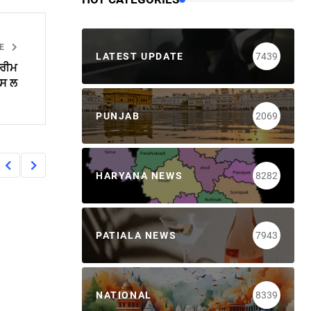
LE
LATEST UPDATE
7439
ਪਰੀਮ
ਪਸ ਲ
PUNJAB
2069
HARYANA NEWS
8282
PATIALA NEWS
7943
NATIONAL
8339