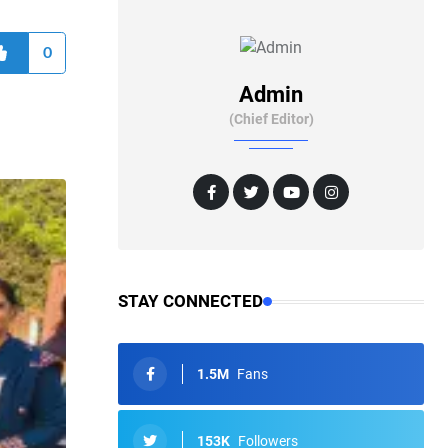
0
Admin
(Chief Editor)
STAY CONNECTED
1.5M
Fans
153K
Followers