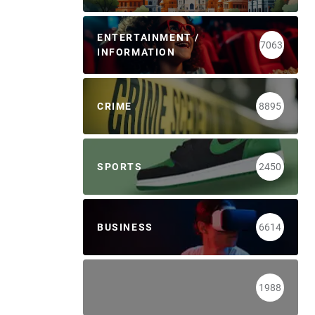
ENTERTAINMENT /
7063
INFORMATION
CRIME
8895
SPORTS
2450
BUSINESS
6614
1988