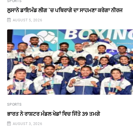
SPORTS
ਲੁਸਾਨੇ ਡਾਇਮੰਡ ਲੀਗ `ਚ ਪਥਿਰਾਗੇ ਦਾ ਸਾਹਮਣਾ ਕਰੇਗਾ ਨੀਰਜ
AUGUST 5, 2026
SPORTS
ਭਾਰਤ ਨੇ ਰਾਸ਼ਟਰ ਮੰਡਲ ਖੇਡਾਂ ਵਿਚ ਜਿੱਤੇ 39 ਤਮਗੇ
AUGUST 3, 2026