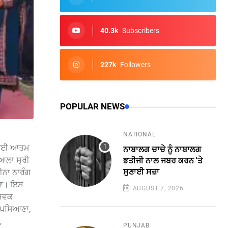
40.3k
Subscribers
227k
Followers
POPULAR NEWS
NATIONAL
 ਬਾਈ ਆਤਮ
ਨਾਬਾਲਗ ਚਾਚੇ ਨੂੰ ਨਾਬਾਲਗ
ਆਲਾ ਸ੍ਰੀ
ਭਤੀਜੀ ਨਾਲ ਜਬਰ ਕਰਨ 'ਤੇ
ਸੁਣਾਈ ਸਜ਼ਾ
ੀਨਾ ਨਾਰੰਗ
ਗਿਆ। ਇਸ
AUGUST 7, 2026
ੂਰਵਕ
. ਪਸਿਆਣਾ,
,
PUNJAB