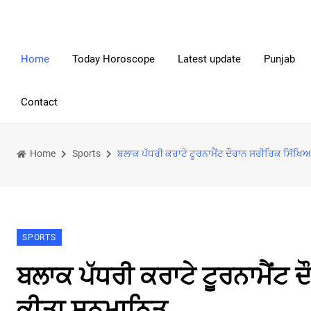
Home
Today Horoscope
Latest update
Punjab
Contact
Home
Sports
ਬਲਾਕ ਪੱਧਰੀ ਕਰਾਟੇ ਟੂਰਨਾਮੈਂਟ ਦੌਰਾਨ ਸਰੀਰਿਕ ਸਿੱਖ
SPORTS
ਬਲਾਕ ਪੱਧਰੀ ਕਰਾਟੇ ਟੂਰਨਾਮੈਂਟ
ਕੀਤਾ ਸਨਮਾਨਿਤ